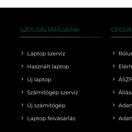
SZOLGÁLTATÁSAINK
CÉGÜ
Laptop szerviz
Rólu
Használt laptop
Elér
Új laptop
ÁSZ
Számítógép szerviz
Állás
Új számítógép
Adat
Laptop felvásárlás
Adatt