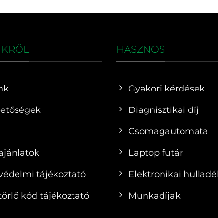
NKRŐL
HASZNOS
nk
Gyakori kérdések
hetőségek
Diagnisztikai díj
F
Csomagautomata
ajánlatok
Laptop futár
védelmi tájékoztató
Elektronikai hulladé
örlő kód tájékoztató
Munkadíjak