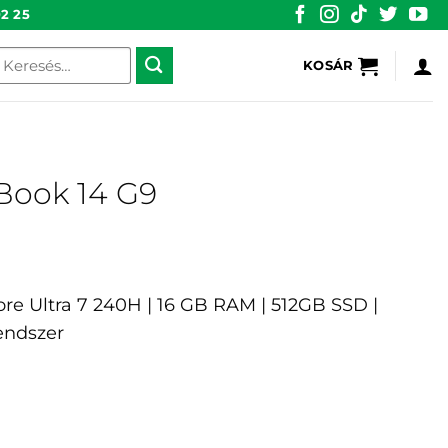
2 25
eresés
KOSÁR
övetkezőre:
Book 14 G9
 Core Ultra 7 240H | 16 GB RAM | 512GB SSD |
rendszer