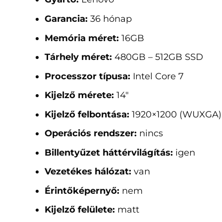
Garancia:
36 hónap
Memória méret:
16GB
Tárhely méret:
480GB – 512GB SSD
Processzor típusa:
Intel Core 7
Kijelző mérete:
14"
Kijelző felbontása:
1920×1200 (WUXGA)
Operációs rendszer:
nincs
Billentyűzet háttérvilágítás:
igen
Vezetékes hálózat:
van
Érintőképernyő:
nem
Kijelző felülete:
matt