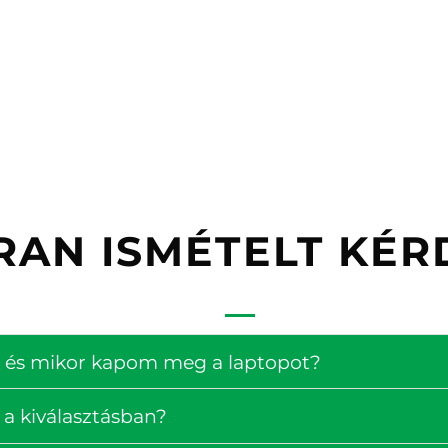
RAN ISMÉTELT KÉR
ség és mikor kapom meg a laptopot?
 a kiválasztásban?