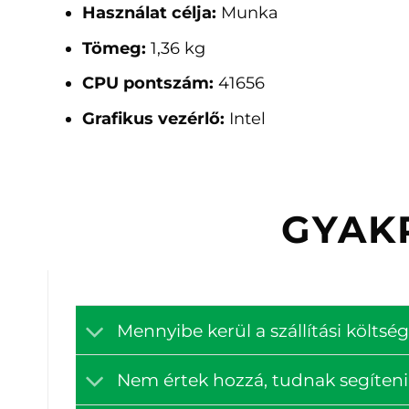
Használat célja:
Munka
Tömeg:
1,36 kg
CPU pontszám:
41656
Grafikus vezérlő:
Intel
GYAK
Mennyibe kerül a szállítási költ
Nem értek hozzá, tudnak segíteni