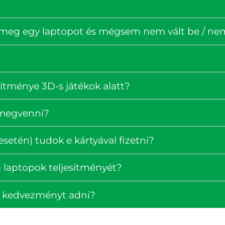
 meg egy laptopot és mégsem nem vált be / nem 
ítménye 3D-s játékok alatt?
 megvenni?
setén) tudok e kártyával fizetni?
 laptopok teljesítményét?
k kedvezményt adni?