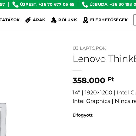
 97
ÚJPEST: +36 70 677 05 65
ÚJBUDA: +36 30 198 0
K
TATÁSOK
ÁRAK
RÓLUNK
ELÉRHETŐSÉGEK
a
k
ÚJ LAPTOPOK
Lenovo Think
358.000
Ft
14″ | 1920×1200 | Intel
Intel Graphics | Nincs 
Elfogyott