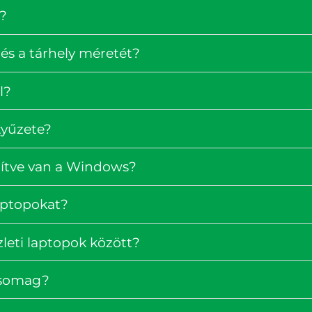
?
és a tárhely méretét?
l?
tyűzete?
pítve van a Windows?
laptopokat?
zleti laptopok között?
rcsomag?