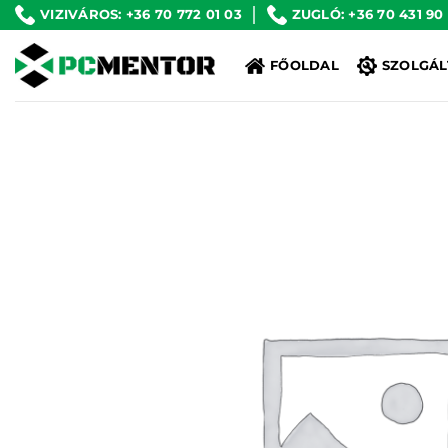
Skip
VIZIVÁROS: +36 70 772 01 03
ZUGLÓ: +36 70 431 90
to
FŐOLDAL
SZOLGÁL
content