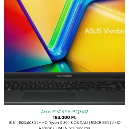
Asus E1504FA-BQ3412
183.000
Ft
15,6" | 1920x1080 | AMD Ryzen 3-30 | 8 GB RAM | 512GB SSD | AMD
Radeon 610M | Nincs rendszer