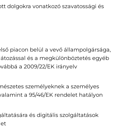
dott dolgokra vonatkozó szavatossági és
ő piacon belül a vevő állampolgársága,
orlátozással és a megkülönböztetés egyéb
ovábbá a 2009/22/EK irányelv
rmészetes személyeknek a személyes
valamint a 95/46/EK rendelet hatályon
áltatására és digitális szolgáltatások
let