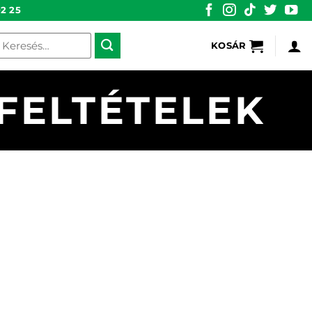
2 25
eresés
KOSÁR
övetkezőre:
FELTÉTELEK