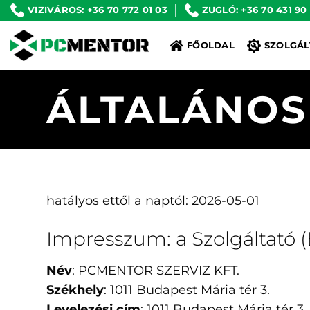
Skip
VIZIVÁROS: +36 70 772 01 03
ZUGLÓ: +36 70 431 90
to
FŐOLDAL
SZOLGÁL
content
ÁLTALÁNOS
hatályos ettől a naptól:
2026-05-01
Impresszum: a Szolgáltató (E
Név
: PCMENTOR SZERVIZ KFT.
Székhely
: 1011 Budapest Mária tér 3.
Levelezési cím
: 1011 Budapest Mária tér 3.