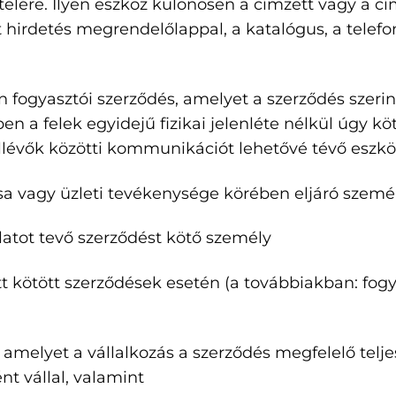
elére. Ilyen eszköz különösen a címzett vagy a c
hirdetés megrendelőlappal, a katalógus, a telefon,
an fogyasztói szerződés, amelyet a szerződés szerin
ében a felek egyidejű fizikai jelenléte nélkül úgy
ollévők közötti kommunikációt lehetővé tévő eszk
ása vagy üzleti tevékenysége körében eljáró szemé
nlatot tevő szerződést kötő személy
ött kötött szerződések esetén (a továbbiakban: fog
ás, amelyet a vállalkozás a szerződés megfelelő telj
 vállal, valamint