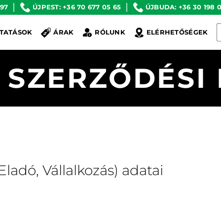
 97
ÚJPEST: +36 70 677 05 65
ÚJBUDA: +36 30 198 0
K
TATÁSOK
ÁRAK
RÓLUNK
ELÉRHETŐSÉGEK
a
k
 SZERZŐDÉSI 
ladó, Vállalkozás) adatai