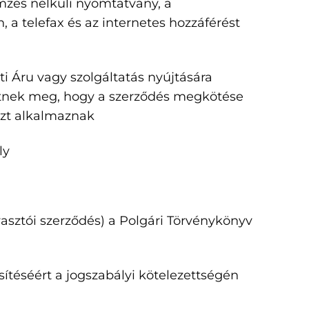
ímzés nélküli nyomtatvány, a
 a telefax és az internetes hozzáférést
ti Áru vagy szolgáltatás nyújtására
 kötnek meg, hogy a szerződés megkötése
özt alkalmaznak
ly
yasztói szerződés) a Polgári Törvénykönyv
esítéséért a jogszabályi kötelezettségén