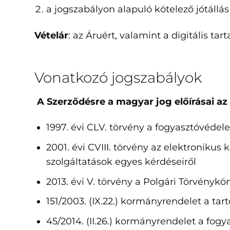
a jogszabályon alapuló kötelező jótállás
Vételár
: az Áruért, valamint a digitális ta
Vonatkozó jogszabályok
A Szerződésre a magyar jog előírásai az
1997. évi CLV. törvény a fogyasztóvédel
2001. évi CVIII. törvény az elektroniku
szolgáltatások egyes kérdéseiről
2013. évi V. törvény a Polgári Törvénykö
151/2003. (IX.22.) kormányrendelet a tar
45/2014. (II.26.) kormányrendelet a fogy