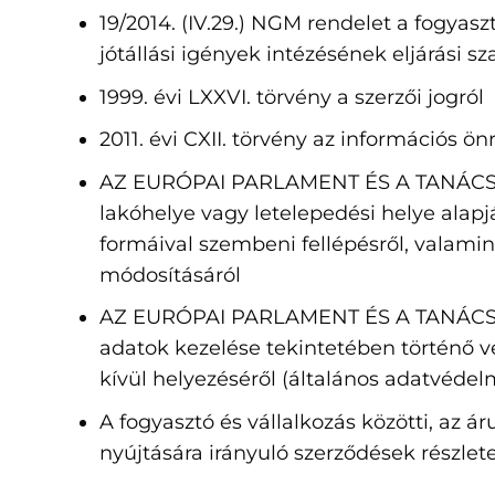
19/2014. (IV.29.) NGM rendelet a fogyas
jótállási igények intézésének eljárási sz
1999. évi LXXVI. törvény a szerzői jogról
2011. évi CXII. törvény az információs ö
AZ EURÓPAI PARLAMENT ÉS A TANÁCS (EU
lakóhelye vagy letelepedési helye alap
formáival szembeni fellépésről, valamin
módosításáról
AZ EURÓPAI PARLAMENT ÉS A TANÁCS (EU
adatok kezelése tekintetében történő v
kívül helyezéséről (általános adatvédel
A fogyasztó és vállalkozás közötti, az ár
nyújtására irányuló szerződések részletes