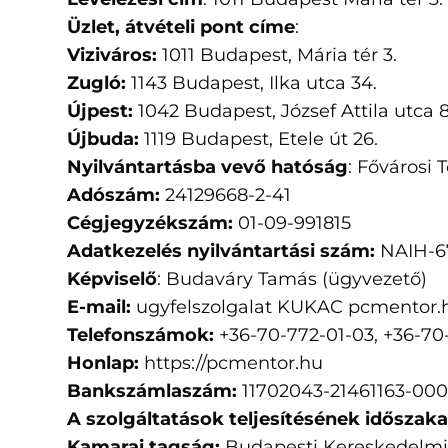
Üzlet, átvételi pont címe
:
Viziváros:
1011 Budapest, Mária tér 3.
Zugló:
1143 Budapest, Ilka utca 34.
Újpest:
1042 Budapest, József Attila utca 8
Újbuda:
1119 Budapest, Etele út 26.
Nyilvántartásba vevő hatóság
:
Fővárosi 
Adószám:
24129668-2-41
Cégjegyzékszám:
01-09-991815
Adatkezelés nyilvántartási szám:
NAIH-6
Képviselő
: Budaváry Tamás (ügyvezető)
E-mail:
ugyfelszolgalat KUKAC pcmentor.
Telefonszámok:
+36-70-772-01-03, +36-70
Honlap:
https://pcmentor.hu
Bankszámlaszám:
11702043-21461163-00
A szolgáltatások teljesítésének időszaka
Kamarai tagság:
Budapesti Kereskedelmi