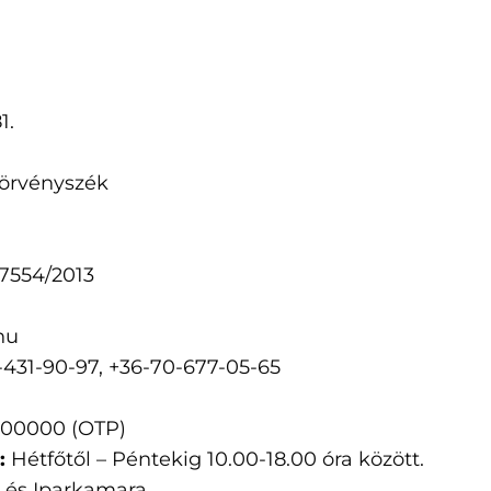
1.
Törvényszék
7554/2013
hu
-431-90-97, +36-70-677-05-65
000000 (OTP)
:
Hétfőtől – Péntekig 10.00-18.00 óra között.
 és Iparkamara