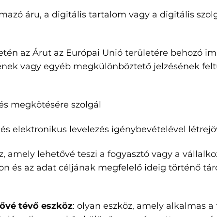
almazó áru, a digitális tartalom vagy a digitális sz
 esetén az Árut az Európai Unió területére behozó 
ének vagy egyéb megkülönböztető jelzésének felt
dés megkötésére szolgál
 és elektronikus levelezés igénybevételével létrej
z, amely lehetővé teszi a fogyasztó vagy a vállal
 és az adat céljának megfelelő ideig történő tárol
ővé tévő eszköz
: olyan eszköz, amely alkalmas a