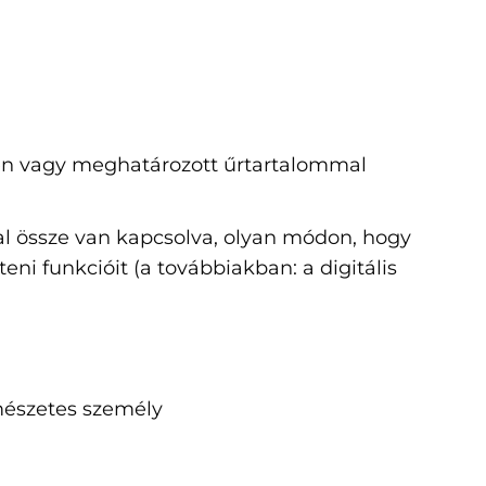
ben vagy meghatározott űrtartalommal
zal össze van kapcsolva, olyan módon, hogy
eni funkcióit (a továbbiakban: a digitális
rmészetes személy