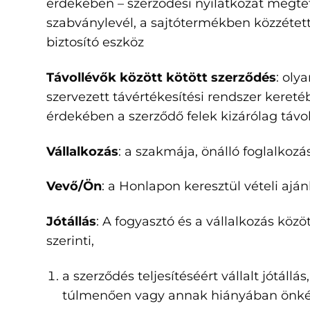
érdekében – szerződési nyilatkozat megtét
szabványlevél, a sajtótermékben közzétett 
biztosító eszköz
Távollévők között kötött szerződés
: oly
szervezett távértékesítési rendszer keret
érdekében a szerződő felek kizárólag táv
Vállalkozás
: a szakmája, önálló foglalkoz
Vevő/Ön
: a Honlapon keresztül vételi ajá
Jótállás
: A fogyasztó és a vállalkozás köz
szerinti,
a szerződés teljesítéséért vállalt jótáll
túlmenően vagy annak hiányában önként