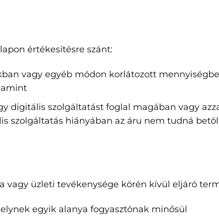
lapon értékesítésre szánt:
lackban vagy egyéb módon korlátozott mennyiség
alamint
agy digitális szolgáltatást foglal magában vagy az
tális szolgáltatás hiányában az áru nem tudná betölt
sa vagy üzleti tevékenysége körén kívül eljáró te
melynek egyik alanya fogyasztónak minősül