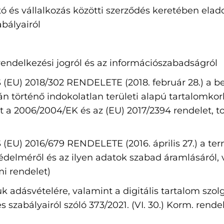
ztó és vállalkozás közötti szerződés keretében ela
abályairól
nrendelkezési jogról és az információszabadságról
) 2018/302 RENDELETE (2018. február 28.) a bels
ján történő indokolatlan területi alapú tartalomk
t a 2006/2004/EK és az (EU) 2017/2394 rendelet, t
) 2016/679 RENDELETE (2016. április 27.) a te
édelméről és az ilyen adatok szabad áramlásáról, 
mi rendelet)
uk adásvételére, valamint a digitális tartalom szolg
 szabályairól szóló 373/2021. (VI. 30.) Korm. rende