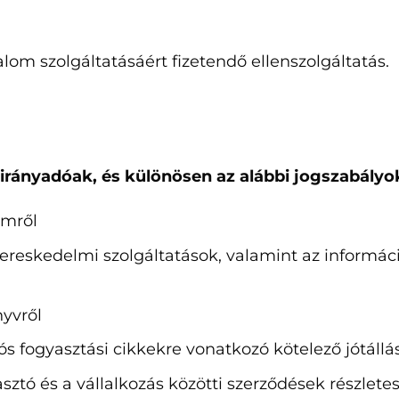
rtalom szolgáltatásáért fizetendő ellenszolgáltatás.
 irányadóak, és különösen az alábbi jogszabály
emről
s kereskedelmi szolgáltatások, valamint az inform
nyvről
tós fogyasztási cikkekre vonatkozó kötelező jótállá
asztó és a vállalkozás közötti szerződések részlet