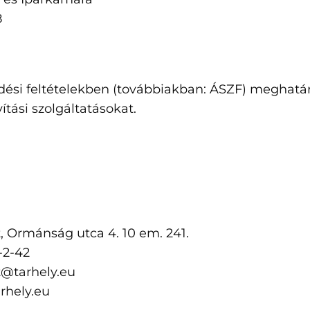
8
ési feltételekben (továbbiakban: ÁSZF) meghatár
tási szolgáltatásokat.
, Ormánság utca 4. 10 em. 241.
-2-42
@tarhely.eu
arhely.eu