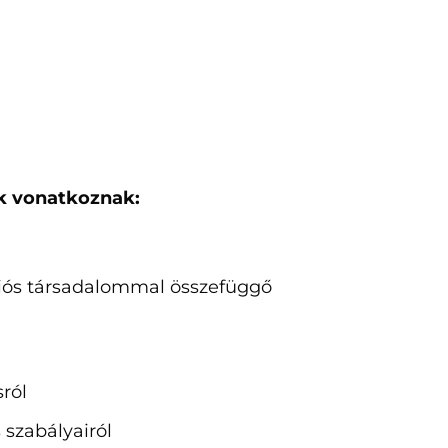
ok vonatkoznak:
ációs társadalommal összefüggő
sról
es szabályairól