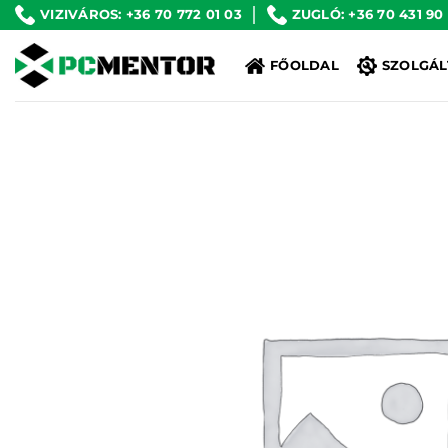
Skip
VIZIVÁROS: +36 70 772 01 03
ZUGLÓ: +36 70 431 90
to
FŐOLDAL
SZOLGÁL
content