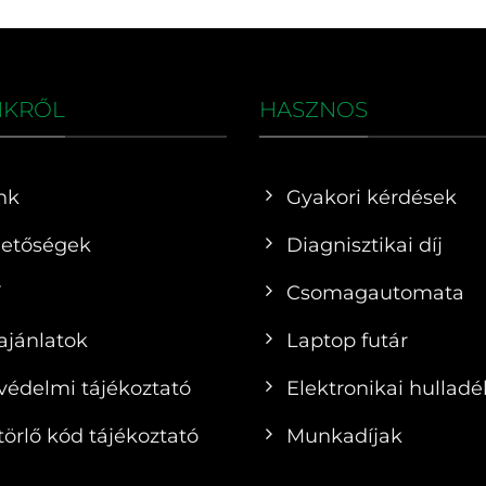
NKRŐL
HASZNOS
nk
Gyakori kérdések
hetőségek
Diagnisztikai díj
F
Csomagautomata
ajánlatok
Laptop futár
védelmi tájékoztató
Elektronikai hulladé
örlő kód tájékoztató
Munkadíjak