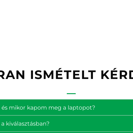
RAN ISMÉTELT KÉR
ség és mikor kapom meg a laptopot?
 a kiválasztásban?