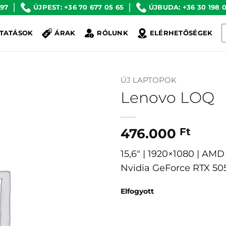
 97
ÚJPEST: +36 70 677 05 65
ÚJBUDA: +36 30 198 0
K
TATÁSOK
ÁRAK
RÓLUNK
ELÉRHETŐSÉGEK
a
k
ÚJ LAPTOPOK
Lenovo LOQ
476.000
Ft
15,6″ | 1920×1080 | AM
Nvidia GeForce RTX 5
Elfogyott