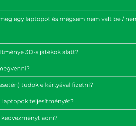
 meg egy laptopot és mégsem nem vált be / nem 
ítménye 3D-s játékok alatt?
 megvenni?
setén) tudok e kártyával fizetni?
 laptopok teljesítményét?
k kedvezményt adni?