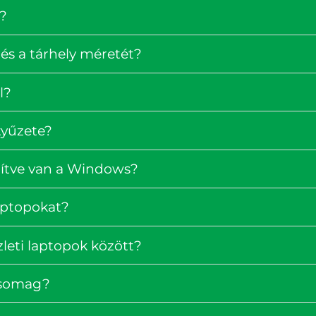
?
és a tárhely méretét?
l?
tyűzete?
pítve van a Windows?
laptopokat?
zleti laptopok között?
rcsomag?