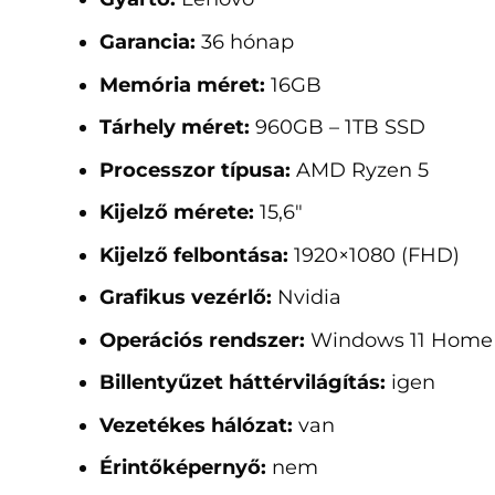
Garancia:
36 hónap
Memória méret:
16GB
Tárhely méret:
960GB – 1TB SSD
Processzor típusa:
AMD Ryzen 5
Kijelző mérete:
15,6"
Kijelző felbontása:
1920×1080 (FHD)
Grafikus vezérlő:
Nvidia
Operációs rendszer:
Windows 11 Home
Billentyűzet háttérvilágítás:
igen
Vezetékes hálózat:
van
Érintőképernyő:
nem