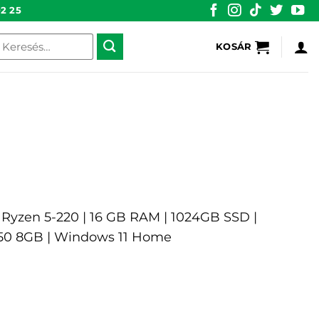
2 25
eresés
KOSÁR
övetkezőre:
D Ryzen 5-220 | 16 GB RAM | 1024GB SSD |
050 8GB | Windows 11 Home