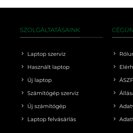
SZOLGÁLTATÁSAINK
CÉGÜ
Laptop szerviz
Rólu
Használt laptop
Elér
Új laptop
ÁSZ
Számítógép szerviz
Állás
Új számítógép
Adat
Laptop felvásárlás
Adatt