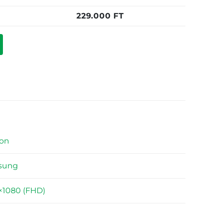
229.000
FT
on
sung
×1080 (FHD)