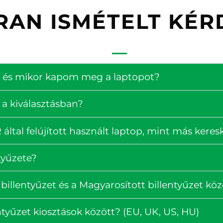
RAN ISMÉTELT KÉR
ség és mikor kapom meg a laptopot?
 a kiválasztásban?
ltal felújított használt laptop, mint más kere
tyűzete?
billentyűzet és a Magyarosított billentyűzet köz
tyűzet kiosztások között? (EU, UK, US, HU)