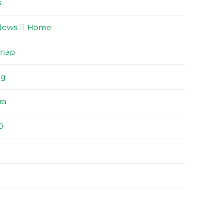
s
ows 11 Home
ónap
kg
ra
0
0