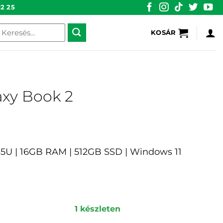
2 25
eresés
KOSÁR
övetkezőre:
xy Book 2
1235U | 16GB RAM | 512GB SSD | Windows 11
1 készleten