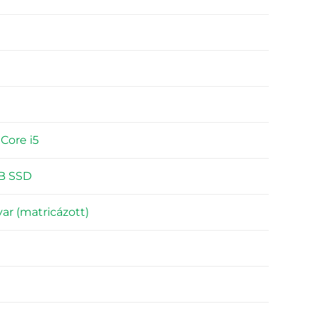
 Core i5
B SSD
ar (matricázott)