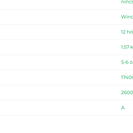
ninc
Wind
12 h
1.57 
5-6 ó
1740
260
A