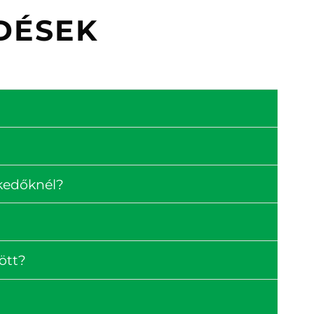
DÉSEK
skedőknél?
ött?