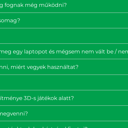
ig fognak még működni?
rcsomag?
 meg egy laptopot és mégsem nem vált be / nem 
enni, miért vegyek használtat?
ítménye 3D-s játékok alatt?
 megvenni?