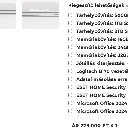
Kiegészítő lehetőségek
N
Tárhelybővítés: 500
Tárhelybővítés: 1TB 
Tárhelybővítés: 2TB 
Memóriabővítés: 16GB
Memóriabővítés: 24G
Memóriabővítés: 32G
Jótállás kiterjesztés:
Logitech B170 vezeté
Adatai másolása erre
ESET HOME Security E
ESET HOME Security E
Microsoft Office 20
Microsoft Office 202
ÁR
229.000
FT X 1