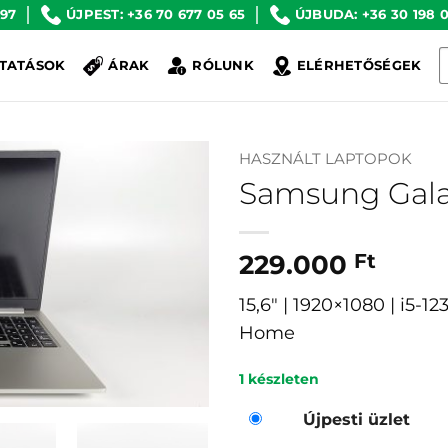
 97
ÚJPEST: +36 70 677 05 65
ÚJBUDA: +36 30 198 0
K
TATÁSOK
ÁRAK
RÓLUNK
ELÉRHETŐSÉGEK
a
k
HASZNÁLT LAPTOPOK
Samsung Gala
229.000
Ft
15,6″ | 1920×1080 | i5-
Home
1 készleten
Újpesti üzlet