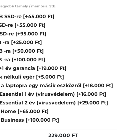
agyobb tárhely / memória. Stb.
GB SSD-re
[+45.000 Ft]
SSD-re
[+55.000 Ft]
SSD-re
[+95.000 Ft]
 -ra
[+25.000 Ft]
B -ra
[+50.000 Ft]
B -ra
[+100.000 Ft]
 +1 év garancia
[+19.000 Ft]
k nélküli egér
[+5.000 Ft]
 a laptopra egy másik eszközről
[+18.000 Ft]
ssential 1 év (vírusvédelem)
[+16.000 Ft]
ssential 2 év (vírusvédelem)
[+29.000 Ft]
24 Home
[+65.000 Ft]
4 Business
[+100.000 Ft]
229.000
FT