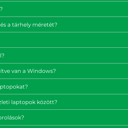
?
és a tárhely méretét?
l?
pítve van a Windows?
laptopokat?
zleti laptopok között?
orolások?