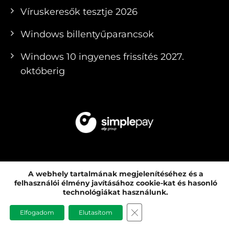
Víruskeresők tesztje 2026
Windows billentyűparancsok
Windows 10 ingyenes frissítés 2027.
októberig
A webhely tartalmának megjelenítéséhez és a
felhasználói élmény javításához cookie-kat és hasonló
© 2010 - 2026 PCMENTOR SZERVIZ KFT. |
technológiákat használunk.
SZÁMÍTÓGÉP ÉS LAPTOP KERESKEDÉS ÉS
CLOSE GDPR COOKIE B
Elfogadom
Elutasítom
SZERVIZ