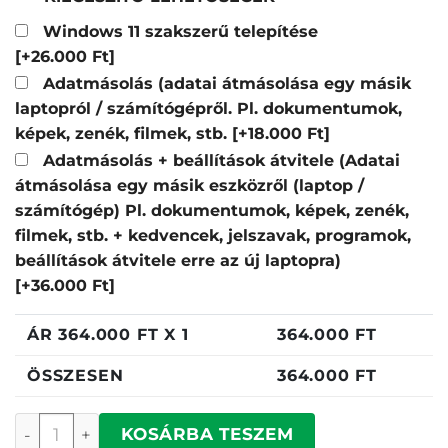
Windows 11 szakszerű telepítése
[+26.000 Ft]
Adatmásolás (adatai átmásolása egy másik
laptopról / számítógépről. Pl. dokumentumok,
képek, zenék, filmek, stb.
[+18.000 Ft]
Adatmásolás + beállítások átvitele (Adatai
átmásolása egy másik eszközről (laptop /
számítógép) Pl. dokumentumok, képek, zenék,
filmek, stb. + kedvencek, jelszavak, programok,
beállítások átvitele erre az új laptopra)
[+36.000 Ft]
ÁR
364.000
FT X 1
364.000
FT
ÖSSZESEN
364.000
FT
Lenovo IdeaPad 5 mennyiség
KOSÁRBA TESZEM