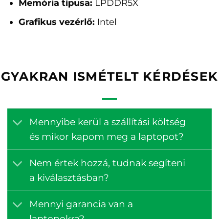
Memória típusa:
LPDDR5X
Grafikus vezérlő:
Intel
GYAKRAN ISMÉTELT KÉRDÉSEK
Mennyibe kerül a szállítási költség
és mikor kapom meg a laptopot?
Nem értek hozzá, tudnak segíteni
a kiválasztásban?
Mennyi garancia van a
laptopokra?