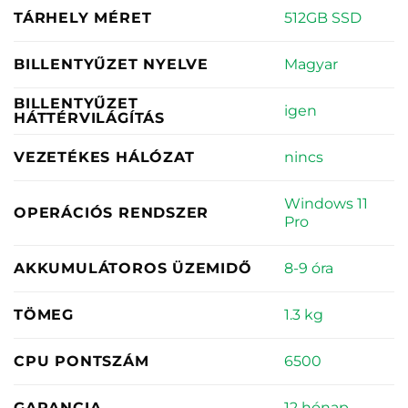
512GB SSD
TÁRHELY MÉRET
Magyar
BILLENTYŰZET NYELVE
BILLENTYŰZET
igen
HÁTTÉRVILÁGÍTÁS
nincs
VEZETÉKES HÁLÓZAT
Windows 11
OPERÁCIÓS RENDSZER
Pro
8-9 óra
AKKUMULÁTOROS ÜZEMIDŐ
1.3 kg
TÖMEG
6500
CPU PONTSZÁM
12 hónap
GARANCIA