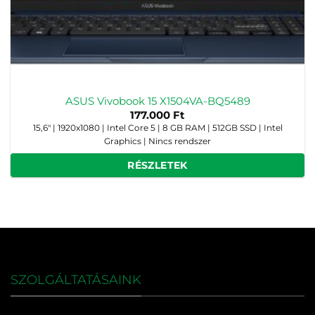
ASUS Vivobook 15 X1504VA-BQ5489
177.000
Ft
15,6" | 1920x1080 | Intel Core 5 | 8 GB RAM | 512GB SSD | Intel
Graphics | Nincs rendszer
RÉSZLETEK
SZOLGÁLTATÁSAINK