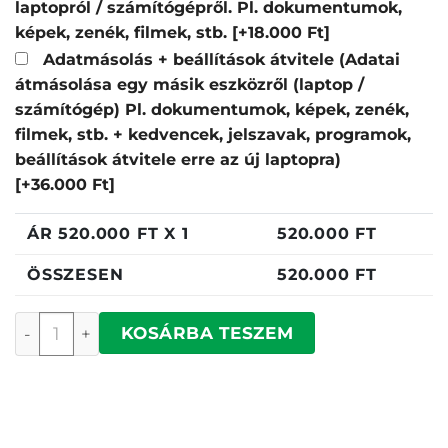
laptopról / számítógépről. Pl. dokumentumok,
képek, zenék, filmek, stb.
[+18.000 Ft]
Adatmásolás + beállítások átvitele (Adatai
átmásolása egy másik eszközről (laptop /
számítógép) Pl. dokumentumok, képek, zenék,
filmek, stb. + kedvencek, jelszavak, programok,
beállítások átvitele erre az új laptopra)
[+36.000 Ft]
ÁR
520.000
FT X 1
520.000
FT
ÖSSZESEN
520.000
FT
Dell Pro mennyiség
KOSÁRBA TESZEM