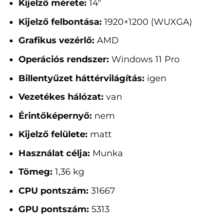
Kijelző mérete:
14"
Kijelző felbontása:
1920×1200 (WUXGA)
Grafikus vezérlő:
AMD
Operációs rendszer:
Windows 11 Pro
Billentyűzet háttérvilágítás:
igen
Vezetékes hálózat:
van
Érintőképernyő:
nem
Kijelző felülete:
matt
Használat célja:
Munka
Tömeg:
1,36 kg
CPU pontszám:
31667
GPU pontszám:
5313