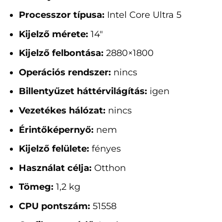
Processzor típusa:
Intel Core Ultra 5
Kijelző mérete:
14"
Kijelző felbontása:
2880×1800
Operációs rendszer:
nincs
Billentyűzet háttérvilágítás:
igen
Vezetékes hálózat:
nincs
Érintőképernyő:
nem
Kijelző felülete:
fényes
Használat célja:
Otthon
Tömeg:
1,2 kg
CPU pontszám:
51558