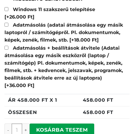
Windows 11 szakszerű telepítése
[+26.000 Ft]
Adatmásolás (adatai átmásolása egy másik
laptopról / számítógépről. Pl. dokumentumok,
képek, zenék, filmek, stb.
[+18.000 Ft]
Adatmásolás + beállítások átvitele (Adatai
átmásolása egy másik eszközről (laptop /
számítógép) Pl. dokumentumok, képek, zenék,
filmek, stb. + kedvencek, jelszavak, programok,
beállítások átvitele erre az új laptopra)
[+36.000 Ft]
ÁR
458.000
FT X 1
458.000
FT
ÖSSZESEN
458.000
FT
Asus UX3405CA-ST1423 mennyiség
KOSÁRBA TESZEM