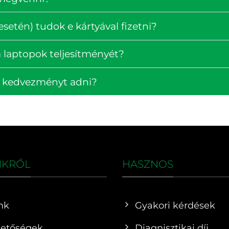
setén) tudok e kártyával fizetni?
 laptopok teljesítményét?
k kedvezményt adni?
NKRŐL
HASZNOS
nk
Gyakori kérdések
hetőségek
Diagnisztikai díj