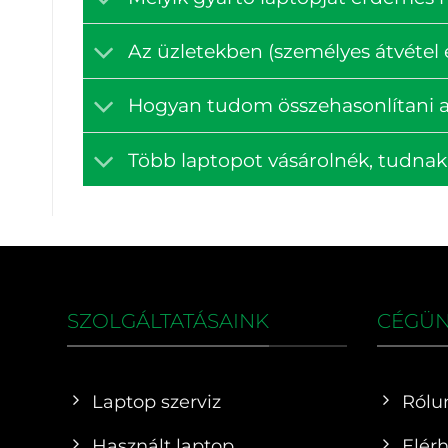
Az üzletekben (személyes átvétel e
Hogyan tudom összehasonlítani a
Több laptopot vásárolnék, tudna
SZOLGÁLTATÁSAINK
CÉGÜ
Laptop szerviz
Rólu
Használt laptop
Elér