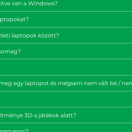
pítve van a Windows?
laptopokat?
zleti laptopok között?
rcsomag?
 meg egy laptopot és mégsem nem vált be / nem 
ítménye 3D-s játékok alatt?
 megvenni?