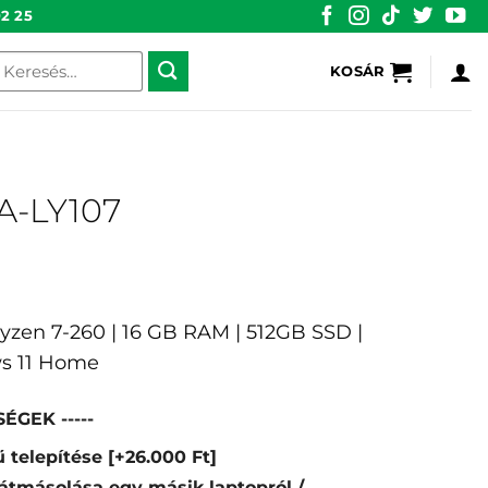
2 25
eresés
KOSÁR
övetkezőre:
A-LY107
Ryzen 7-260 | 16 GB RAM | 512GB SSD |
s 11 Home
ÉGEK -----
 telepítése
[+26.000 Ft]
átmásolása egy másik laptopról /