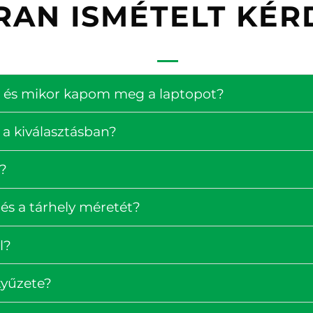
RAN ISMÉTELT KÉR
ség és mikor kapom meg a laptopot?
 a kiválasztásban?
?
és a tárhely méretét?
l?
tyűzete?