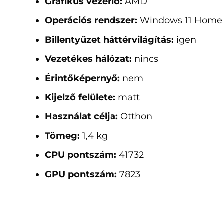
Grafikus vezérlő:
AMD
Operációs rendszer:
Windows 11 Home
Billentyűzet háttérvilágítás:
igen
Vezetékes hálózat:
nincs
Érintőképernyő:
nem
Kijelző felülete:
matt
Használat célja:
Otthon
Tömeg:
1,4 kg
CPU pontszám:
41732
GPU pontszám:
7823