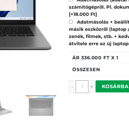
számítógépről. Pl. dokum
[+18.000 Ft]
Adatmásolás + beállí
másik eszközről (laptop
zenék, filmek, stb. + ke
átvitele erre az új lapto
ÁR
336.000
FT X 1
ÖSSZESEN
Asus M3407HA-LY107 me
KOSÁRBA