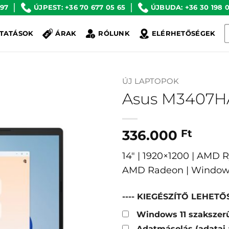
 97
ÚJPEST: +36 70 677 05 65
ÚJBUDA: +36 30 198 0
K
TATÁSOK
ÁRAK
RÓLUNK
ELÉRHETŐSÉGEK
a
k
ÚJ LAPTOPOK
Asus M3407H
336.000
Ft
14″ | 1920×1200 | AMD 
AMD Radeon | Window
---- KIEGÉSZÍTŐ LEHETŐS
Windows 11 szakszerű
Adatmásolás (adatai 