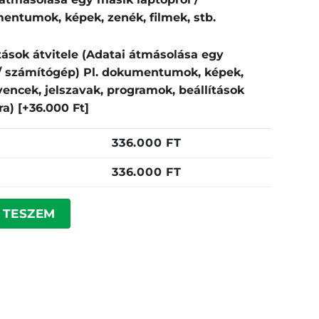
entumok, képek, zenék, filmek, stb.
tások átvitele (Adatai átmásolása egy
 / számítógép) Pl. dokumentumok, képek,
dvencek, jelszavak, programok, beállítások
pra)
[+36.000 Ft]
336.000
FT
336.000
FT
nnyiség
 TESZEM