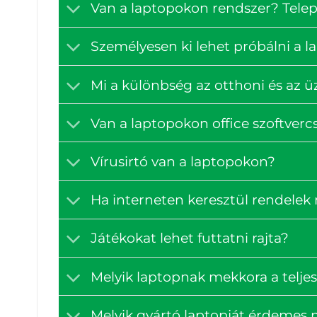
Van a laptopokon rendszer? Tele
Személyesen ki lehet próbálni a 
Mi a különbség az otthoni és az ü
Van a laptopokon office szoftve
Vírusirtó van a laptopokon?
Ha interneten keresztül rendelek
Játékokat lehet futtatni rajta?
Melyik laptopnak mekkora a teljes
Melyik gyártó laptopját érdemes