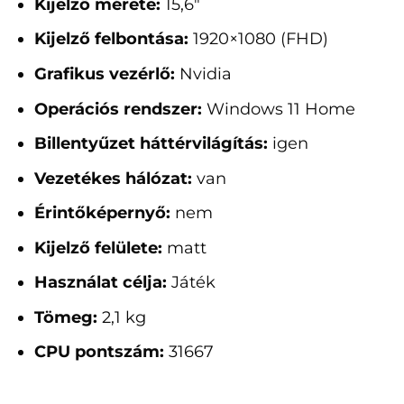
Kijelző mérete:
15,6"
Kijelző felbontása:
1920×1080 (FHD)
Grafikus vezérlő:
Nvidia
Operációs rendszer:
Windows 11 Home
Billentyűzet háttérvilágítás:
igen
Vezetékes hálózat:
van
Érintőképernyő:
nem
Kijelző felülete:
matt
Használat célja:
Játék
Tömeg:
2,1 kg
CPU pontszám:
31667