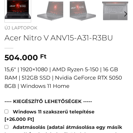
ÚJ LAPTOPOK
Acer Nitro V ANV15-A31-R3BU
504.000
Ft
15,6″ | 1920×1080 | AMD Ryzen 5-150 | 16 GB
RAM | 512GB SSD | Nvidia GeForce RTX 5050
8GB | Windows 11 Home
---- KIEGÉSZÍTŐ LEHETŐSÉGEK -----
Windows 11 szakszerű telepítése
[+26.000 Ft]
Adatmásolás (adatai átmásolása egy másik