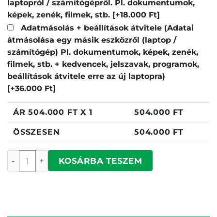
laptopról / számítógépről. Pl. dokumentumok,
képek, zenék, filmek, stb.
[+18.000 Ft]
Adatmásolás + beállítások átvitele (Adatai
átmásolása egy másik eszközről (laptop /
számítógép) Pl. dokumentumok, képek, zenék,
filmek, stb. + kedvencek, jelszavak, programok,
beállítások átvitele erre az új laptopra)
[+36.000 Ft]
ÁR
504.000
FT X 1
504.000
FT
ÖSSZESEN
504.000
FT
Acer Nitro V ANV15-A31-R3BU mennyiség
KOSÁRBA TESZEM