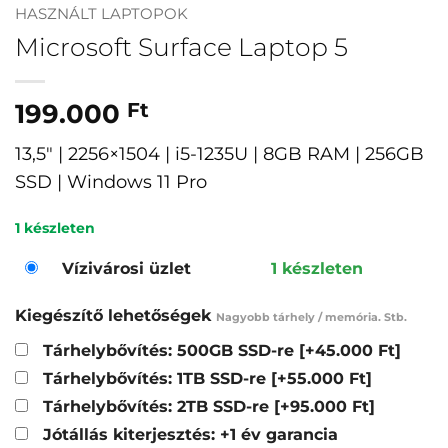
HASZNÁLT LAPTOPOK
Microsoft Surface Laptop 5
199.000
Ft
13,5″ | 2256×1504 | i5-1235U | 8GB RAM | 256GB
SSD | Windows 11 Pro
1 készleten
Vízivárosi üzlet
1 készleten
Kiegészítő lehetőségek
Nagyobb tárhely / memória. Stb.
Tárhelybővítés: 500GB SSD-re
[+45.000 Ft]
Tárhelybővítés: 1TB SSD-re
[+55.000 Ft]
Tárhelybővítés: 2TB SSD-re
[+95.000 Ft]
Jótállás kiterjesztés: +1 év garancia