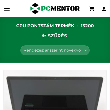
Skip
to
content
CPU PONTSZÁM TERMÉK
/
13200
SZŰRÉS