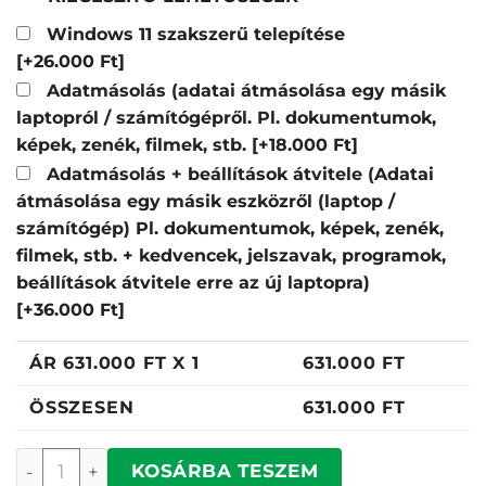
Windows 11 szakszerű telepítése
[+26.000 Ft]
Adatmásolás (adatai átmásolása egy másik
laptopról / számítógépről. Pl. dokumentumok,
képek, zenék, filmek, stb.
[+18.000 Ft]
Adatmásolás + beállítások átvitele (Adatai
átmásolása egy másik eszközről (laptop /
számítógép) Pl. dokumentumok, képek, zenék,
filmek, stb. + kedvencek, jelszavak, programok,
beállítások átvitele erre az új laptopra)
[+36.000 Ft]
ÁR
631.000
FT X 1
631.000
FT
ÖSSZESEN
631.000
FT
Lenovo ThinkPad L14 mennyiség
KOSÁRBA TESZEM