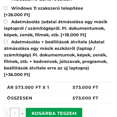
Windows 11 szakszerű telepítése
[+26.000 Ft]
Adatmásolás (adatai átmásolása egy másik
laptopról / számítógépről. Pl. dokumentumok,
képek, zenék, filmek, stb.
[+18.000 Ft]
Adatmásolás + beállítások átvitele (Adatai
átmásolása egy másik eszközről (laptop /
számítógép) Pl. dokumentumok, képek, zenék,
filmek, stb. + kedvencek, jelszavak, programok,
beállítások átvitele erre az új laptopra)
[+36.000 Ft]
ÁR
573.000
FT X 1
573.000
FT
ÖSSZESEN
573.000
FT
Lenovo ThinkPad L13 mennyiség
KOSÁRBA TESZEM