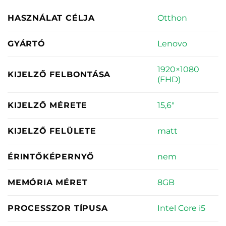
Otthon
HASZNÁLAT CÉLJA
Lenovo
GYÁRTÓ
1920×1080
KIJELZŐ FELBONTÁSA
(FHD)
15,6"
KIJELZŐ MÉRETE
matt
KIJELZŐ FELÜLETE
nem
ÉRINTŐKÉPERNYŐ
8GB
MEMÓRIA MÉRET
Intel Core i5
PROCESSZOR TÍPUSA