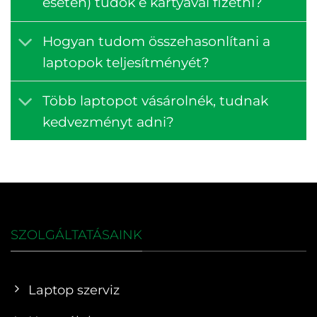
esetén) tudok e kártyával fizetni?
Hogyan tudom összehasonlítani a
laptopok teljesítményét?
Több laptopot vásárolnék, tudnak
kedvezményt adni?
SZOLGÁLTATÁSAINK
Laptop szerviz