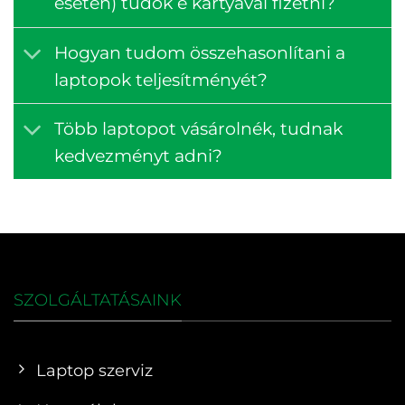
esetén) tudok e kártyával fizetni?
Hogyan tudom összehasonlítani a
laptopok teljesítményét?
Több laptopot vásárolnék, tudnak
kedvezményt adni?
SZOLGÁLTATÁSAINK
Laptop szerviz