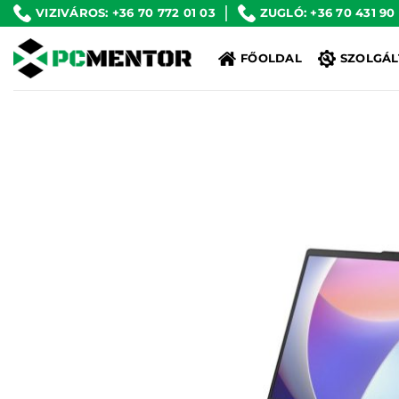
Skip
VIZIVÁROS: +36 70 772 01 03
ZUGLÓ: +36 70 431 90
to
FŐOLDAL
SZOLGÁL
content