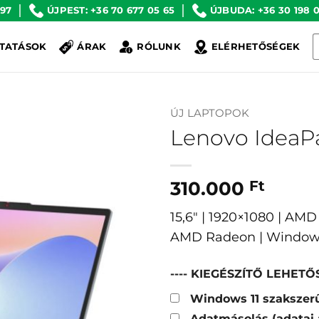
 97
ÚJPEST: +36 70 677 05 65
ÚJBUDA: +36 30 198 0
K
TATÁSOK
ÁRAK
RÓLUNK
ELÉRHETŐSÉGEK
a
k
ÚJ LAPTOPOK
Lenovo IdeaP
310.000
Ft
15,6″ | 1920×1080 | AM
AMD Radeon | Window
---- KIEGÉSZÍTŐ LEHETŐS
Windows 11 szakszerű
Adatmásolás (adatai 