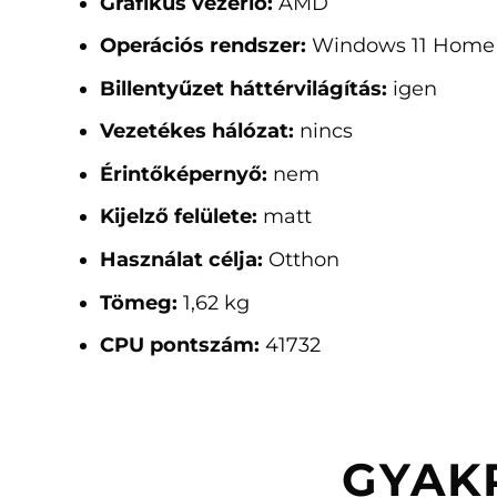
Grafikus vezérlő:
AMD
Operációs rendszer:
Windows 11 Home
Billentyűzet háttérvilágítás:
igen
Vezetékes hálózat:
nincs
Érintőképernyő:
nem
Kijelző felülete:
matt
Használat célja:
Otthon
Tömeg:
1,62 kg
CPU pontszám:
41732
GYAK