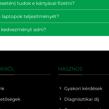
setén) tudok e kártyával fizetni?
 laptopok teljesítményét?
k kedvezményt adni?
NKRŐL
HASZNOS
nk
Gyakori kérdések
hetőségek
Diagnisztikai díj