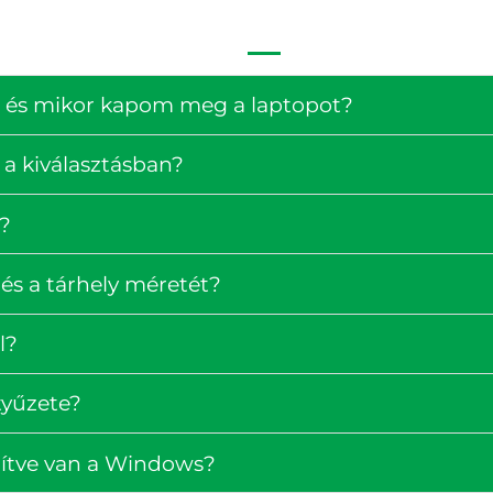
ség és mikor kapom meg a laptopot?
 a kiválasztásban?
?
és a tárhely méretét?
l?
tyűzete?
pítve van a Windows?