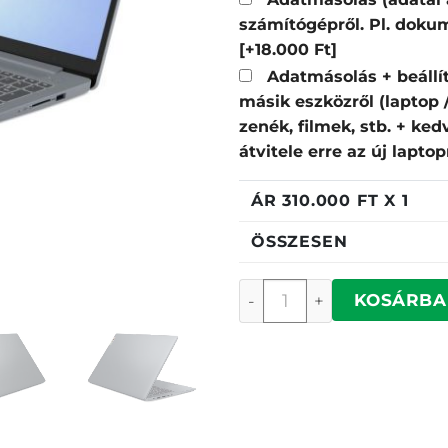
számítógépről. Pl. dokum
[+18.000 Ft]
Adatmásolás + beállí
másik eszközről (laptop
zenék, filmek, stb. + ke
átvitele erre az új lapto
ÁR
310.000
FT X 1
ÖSSZESEN
Lenovo IdeaPad Slim 3 
KOSÁRBA