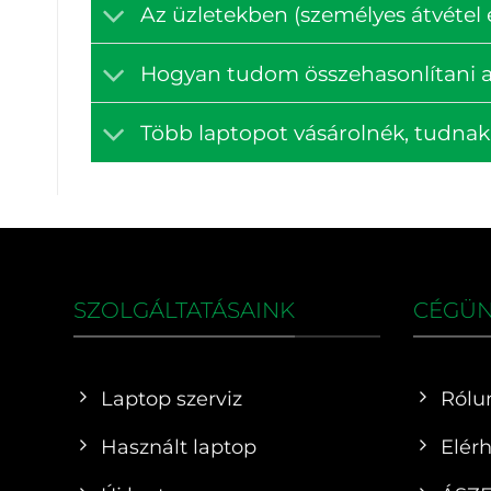
Az üzletekben (személyes átvétel e
Hogyan tudom összehasonlítani a
Több laptopot vásárolnék, tudna
SZOLGÁLTATÁSAINK
CÉGÜ
Laptop szerviz
Rólu
Használt laptop
Elér