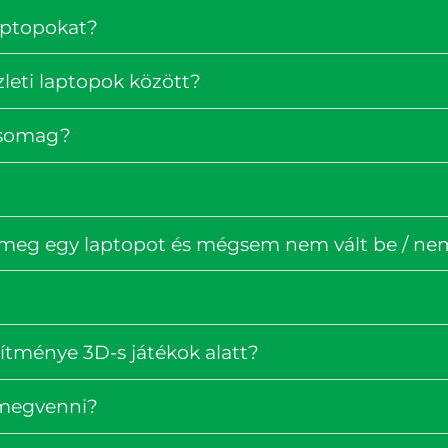
laptopokat?
zleti laptopok között?
rcsomag?
 meg egy laptopot és mégsem nem vált be / nem 
ítménye 3D-s játékok alatt?
 megvenni?