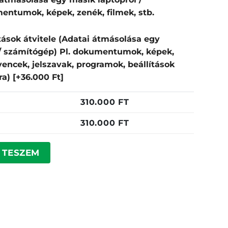
entumok, képek, zenék, filmek, stb.
tások átvitele (Adatai átmásolása egy
 / számítógép) Pl. dokumentumok, képek,
dvencek, jelszavak, programok, beállítások
pra)
[+36.000 Ft]
310.000
FT
310.000
FT
mennyiség
 TESZEM