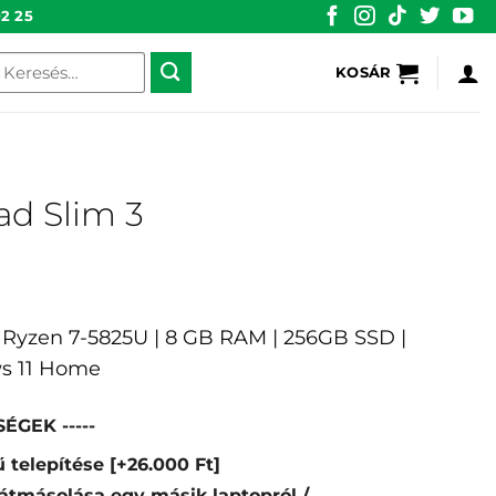
2 25
eresés
KOSÁR
övetkezőre:
ad Slim 3
D Ryzen 7-5825U | 8 GB RAM | 256GB SSD |
s 11 Home
ÉGEK -----
 telepítése
[+26.000 Ft]
átmásolása egy másik laptopról /