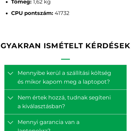
Tömeg:
1,62 kg
CPU pontszám:
41732
GYAKRAN ISMÉTELT KÉRDÉSEK
Mennyibe kerül a szállítási költség
és mikor kapom meg a laptopot?
Nem értek hozzá, tudnak segíteni
a kiválasztásban?
Mennyi garancia van a
laptopokra?