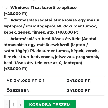
Windows 11 szakszerű telepítése
[+26.000 Ft]
Adatmásolás (adatai átmásolása egy másik
laptopról / számítógépről. Pl. dokumentumok,
képek, zenék, filmek, stb.
[+18.000 Ft]
Adatmásolás + beállítások átvitele (Adatai
átmásolása egy másik eszközről (laptop /
számítógép) Pl. dokumentumok, képek, zenék,
filmek, stb. + kedvencek, jelszavak, programok,
beállítások átvitele erre az új laptopra)
[+36.000 Ft]
ÁR
341.000
FT X 1
341.000
FT
ÖSSZESEN
341.000
FT
Lenovo IdeaPad Slim 3 mennyiség
KOSÁRBA TESZEM