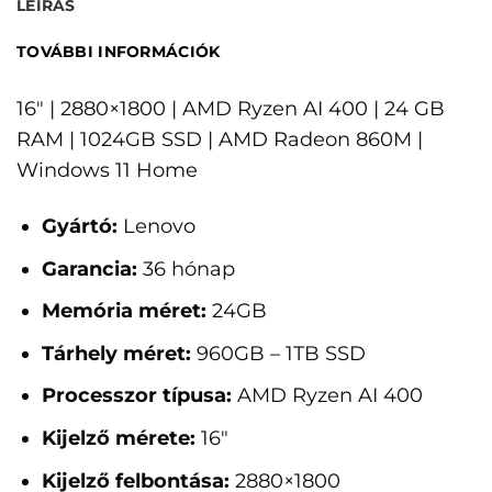
LEÍRÁS
TOVÁBBI INFORMÁCIÓK
16" | 2880×1800 | AMD Ryzen AI 400 | 24 GB
RAM | 1024GB SSD | AMD Radeon 860M |
Windows 11 Home
Gyártó:
Lenovo
Garancia:
36 hónap
Memória méret:
24GB
Tárhely méret:
960GB – 1TB SSD
Processzor típusa:
AMD Ryzen AI 400
Kijelző mérete:
16"
Kijelző felbontása:
2880×1800