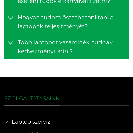
esetén) tudok e kártyával fizetni?
Hogyan tudom összehasonlítani a
laptopok teljesítményét?
Több laptopot vásárolnék, tudnak
kedvezményt adni?
SZOLGÁLTATÁSAINK
Laptop szerviz