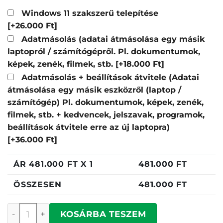
Windows 11 szakszerű telepítése
[+26.000 Ft]
Adatmásolás (adatai átmásolása egy másik
laptopról / számítógépről. Pl. dokumentumok,
képek, zenék, filmek, stb.
[+18.000 Ft]
Adatmásolás + beállítások átvitele (Adatai
átmásolása egy másik eszközről (laptop /
számítógép) Pl. dokumentumok, képek, zenék,
filmek, stb. + kedvencek, jelszavak, programok,
beállítások átvitele erre az új laptopra)
[+36.000 Ft]
ÁR
481.000
FT X 1
481.000
FT
ÖSSZESEN
481.000
FT
Lenovo IdeaPad Pro 5 mennyiség
KOSÁRBA TESZEM