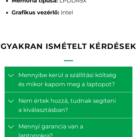
Memória típusa:
LPDDR5X
Grafikus vezérlő:
Intel
GYAKRAN ISMÉTELT KÉRDÉSEK
Mennyibe kerül a szállítási költség
és mikor kapom meg a laptopot?
Nem értek hozzá, tudnak segíteni
a kiválasztásban?
Mennyi garancia van a
laptopokra?