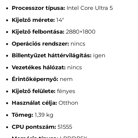
Processzor típusa:
Intel Core Ultra 5
Kijelző mérete:
14"
Kijelző felbontása:
2880×1800
Operációs rendszer:
nincs
Billentyűzet háttérvilágítás:
igen
Vezetékes hálózat:
nincs
Érintőképernyő:
nem
Kijelző felülete:
fényes
Használat célja:
Otthon
Tömeg:
1,39 kg
CPU pontszám:
51555