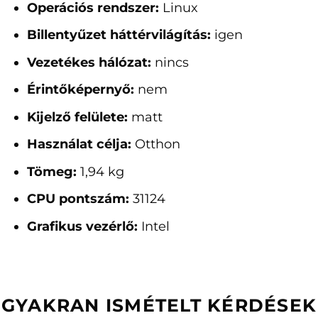
Operációs rendszer:
Linux
Billentyűzet háttérvilágítás:
igen
Vezetékes hálózat:
nincs
Érintőképernyő:
nem
Kijelző felülete:
matt
Használat célja:
Otthon
Tömeg:
1,94 kg
CPU pontszám:
31124
Grafikus vezérlő:
Intel
GYAKRAN ISMÉTELT KÉRDÉSEK