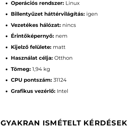
Operációs rendszer:
Linux
Billentyűzet háttérvilágítás:
igen
Vezetékes hálózat:
nincs
Érintőképernyő:
nem
Kijelző felülete:
matt
Használat célja:
Otthon
Tömeg:
1,94 kg
CPU pontszám:
31124
Grafikus vezérlő:
Intel
GYAKRAN ISMÉTELT KÉRDÉSEK