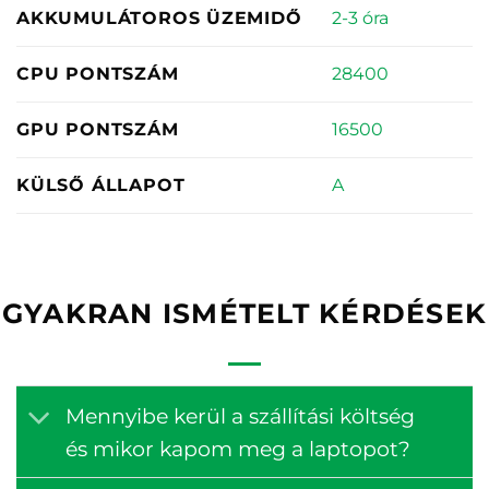
2-3 óra
AKKUMULÁTOROS ÜZEMIDŐ
28400
CPU PONTSZÁM
16500
GPU PONTSZÁM
A
KÜLSŐ ÁLLAPOT
GYAKRAN ISMÉTELT KÉRDÉSEK
Mennyibe kerül a szállítási költség
és mikor kapom meg a laptopot?