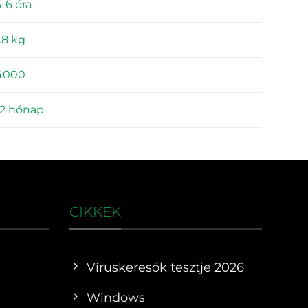
5-6 óra
1.8 kg
4000
12 hónap
CIKKEK
Víruskeresők tesztje 2026
Windows