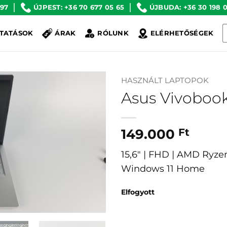
 97
ÚJPEST: +36 70 677 05 65
ÚJBUDA: +36 30 198 0
K
TATÁSOK
ÁRAK
RÓLUNK
ELÉRHETŐSÉGEK
a
k
HASZNÁLT LAPTOPOK
Asus Vivoboo
149.000
Ft
15,6″ | FHD | AMD Ryze
Windows 11 Home
Elfogyott