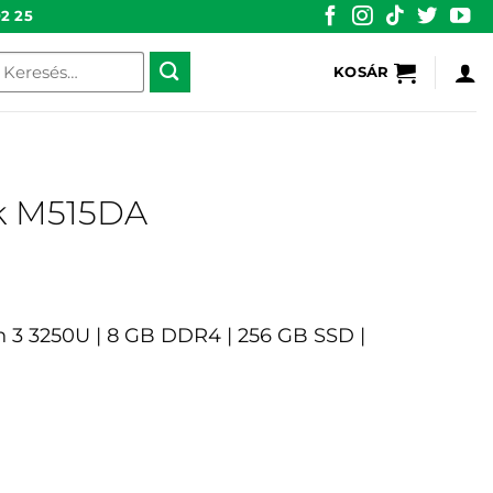
2 25
eresés
KOSÁR
övetkezőre:
k M515DA
n 3 3250U | 8 GB DDR4 | 256 GB SSD |