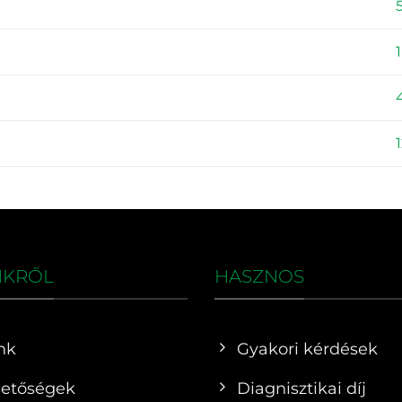
NKRŐL
HASZNOS
nk
Gyakori kérdések
hetőségek
Diagnisztikai díj