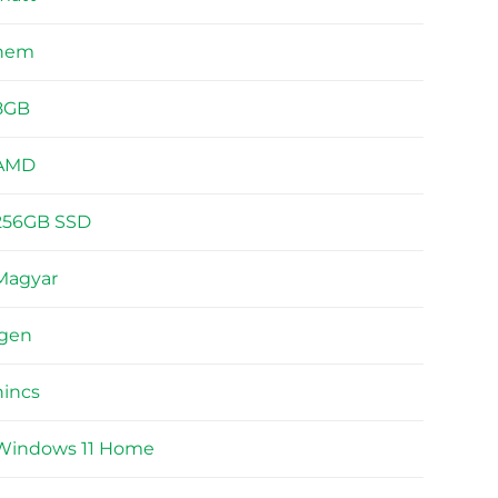
nem
8GB
AMD
256GB SSD
Magyar
igen
nincs
Windows 11 Home