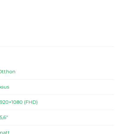
Otthon
Asus
1920×1080 (FHD)
5,6"
matt