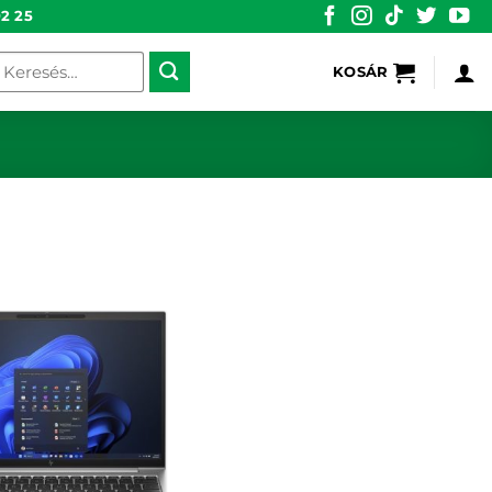
2 25
eresés
KOSÁR
övetkezőre: