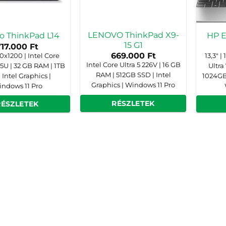
LENOVO ThinkPad X9-
o ThinkPad L14
HP E
15 G1
717.000
Ft
669.000
Ft
20x1200 | Intel Core
13,3" |
Intel Core Ultra 5 226V | 16 GB
55U | 32 GB RAM | 1TB
Ultra
RAM | 512GB SSD | Intel
 Intel Graphics |
1024GB 
Graphics | Windows 11 Pro
ndows 11 Pro
RÉSZLETEK
RÉSZLETEK