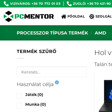
Skip
VIZIVÁROS: +36 70 772 01 03
ZUGLÓ: +36 70 431 90
to
FŐOLDAL
SZOLGÁL
content
PROCESSZOR TÍPUSA TERMÉK
/
AMD
Hol 
TERMÉK SZŰRŐ
Talán 
Használat célja
Játék
(0)
Munka
(0)