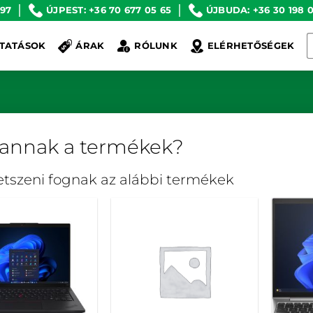
 97
ÚJPEST: +36 70 677 05 65
ÚJBUDA: +36 30 198 0
K
TATÁSOK
ÁRAK
RÓLUNK
ELÉRHETŐSÉGEK
a
k
vannak a termékek?
tetszeni fognak az alábbi termékek