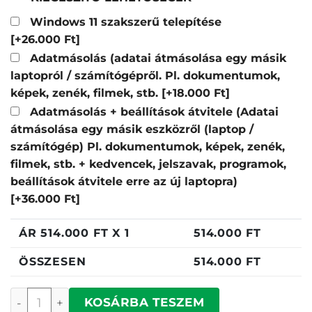
Windows 11 szakszerű telepítése
[+26.000 Ft]
Adatmásolás (adatai átmásolása egy másik
laptopról / számítógépről. Pl. dokumentumok,
képek, zenék, filmek, stb.
[+18.000 Ft]
Adatmásolás + beállítások átvitele (Adatai
átmásolása egy másik eszközről (laptop /
számítógép) Pl. dokumentumok, képek, zenék,
filmek, stb. + kedvencek, jelszavak, programok,
beállítások átvitele erre az új laptopra)
[+36.000 Ft]
ÁR
514.000
FT X 1
514.000
FT
ÖSSZESEN
514.000
FT
Asus UX3405CA-ST1251 mennyiség
KOSÁRBA TESZEM