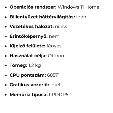
Operációs rendszer:
Windows 11 Home
Billentyűzet háttérvilágítás:
igen
Vezetékes hálózat:
nincs
Érintőképernyő:
nem
Kijelző felülete:
fényes
Használat célja:
Otthon
Tömeg:
1,2 kg
CPU pontszám:
68571
Grafikus vezérlő:
Intel
Memória típusa:
LPDDR5