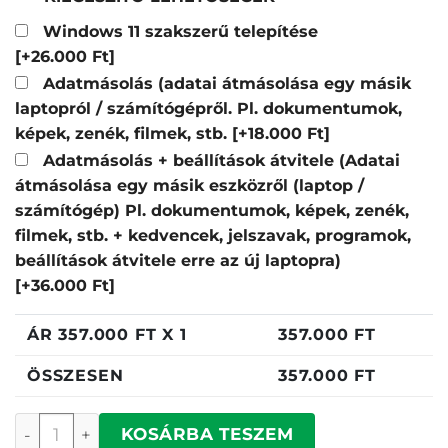
Windows 11 szakszerű telepítése
[+26.000 Ft]
Adatmásolás (adatai átmásolása egy másik
laptopról / számítógépről. Pl. dokumentumok,
képek, zenék, filmek, stb.
[+18.000 Ft]
Adatmásolás + beállítások átvitele (Adatai
átmásolása egy másik eszközről (laptop /
számítógép) Pl. dokumentumok, képek, zenék,
filmek, stb. + kedvencek, jelszavak, programok,
beállítások átvitele erre az új laptopra)
[+36.000 Ft]
ÁR
357.000
FT X 1
357.000
FT
ÖSSZESEN
357.000
FT
Asus PM3606CHA-MB0186 mennyiség
KOSÁRBA TESZEM