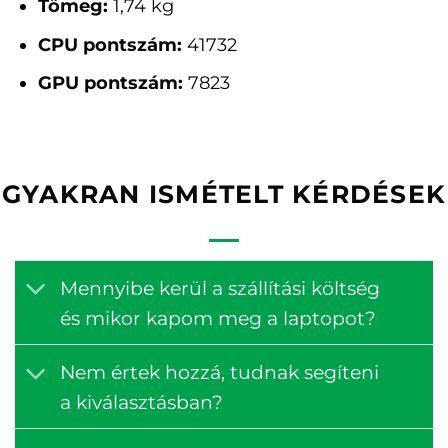
Tömeg:
1,74 kg
CPU pontszám:
41732
GPU pontszám:
7823
GYAKRAN ISMÉTELT KÉRDÉSEK
Mennyibe kerül a szállítási költség
és mikor kapom meg a laptopot?
Nem értek hozzá, tudnak segíteni
a kiválasztásban?