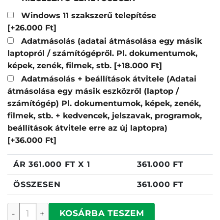
Windows 11 szakszerű telepítése
[+26.000 Ft]
Adatmásolás (adatai átmásolása egy másik
laptopról / számítógépről. Pl. dokumentumok,
képek, zenék, filmek, stb.
[+18.000 Ft]
Adatmásolás + beállítások átvitele (Adatai
átmásolása egy másik eszközről (laptop /
számítógép) Pl. dokumentumok, képek, zenék,
filmek, stb. + kedvencek, jelszavak, programok,
beállítások átvitele erre az új laptopra)
[+36.000 Ft]
ÁR
361.000
FT X 1
361.000
FT
ÖSSZESEN
361.000
FT
Asus FA506NCG-HN206 mennyiség
KOSÁRBA TESZEM