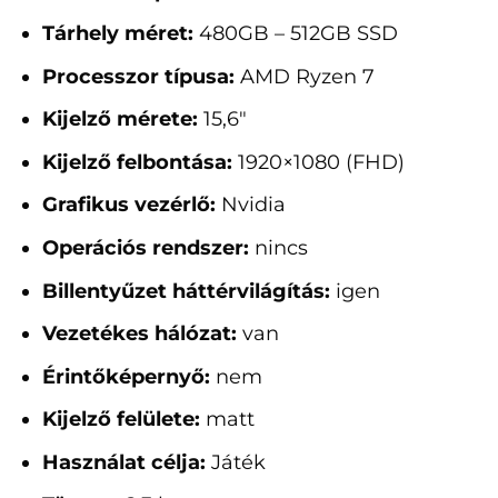
Tárhely méret:
480GB – 512GB SSD
Processzor típusa:
AMD Ryzen 7
Kijelző mérete:
15,6"
Kijelző felbontása:
1920×1080 (FHD)
Grafikus vezérlő:
Nvidia
Operációs rendszer:
nincs
Billentyűzet háttérvilágítás:
igen
Vezetékes hálózat:
van
Érintőképernyő:
nem
Kijelző felülete:
matt
Használat célja:
Játék