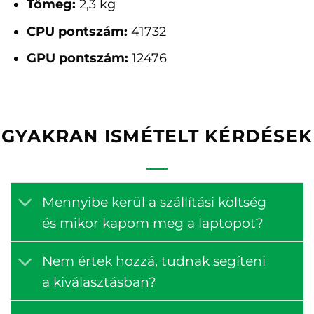
Tömeg:
2,3 kg
CPU pontszám:
41732
GPU pontszám:
12476
GYAKRAN ISMÉTELT KÉRDÉSEK
Mennyibe kerül a szállítási költség
és mikor kapom meg a laptopot?
Nem értek hozzá, tudnak segíteni
a kiválasztásban?