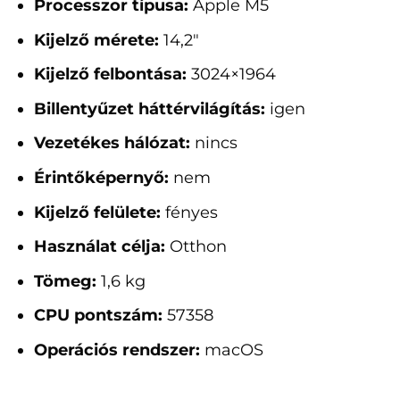
Processzor típusa:
Apple M5
Kijelző mérete:
14,2"
Kijelző felbontása:
3024×1964
Billentyűzet háttérvilágítás:
igen
Vezetékes hálózat:
nincs
Érintőképernyő:
nem
Kijelző felülete:
fényes
Használat célja:
Otthon
Tömeg:
1,6 kg
CPU pontszám:
57358
Operációs rendszer:
macOS