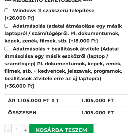
---- KIEGÉSZÍTŐ LEHETŐSÉGEK -----
Windows 11 szakszerű telepítése
[+26.000 Ft]
Adatmásolás (adatai átmásolása egy másik
laptopról / számítógépről. Pl. dokumentumok,
képek, zenék, filmek, stb.
[+18.000 Ft]
Adatmásolás + beállítások átvitele (Adatai
átmásolása egy másik eszközről (laptop /
számítógép) Pl. dokumentumok, képek, zenék,
filmek, stb. + kedvencek, jelszavak, programok,
beállítások átvitele erre az új laptopra)
[+36.000 Ft]
ÁR
1.105.000
FT X 1
1.105.000
FT
ÖSSZESEN
1.105.000
FT
Apple Macbook Pro 14" (2026) Space mennyiség
KOSÁRBA TESZEM