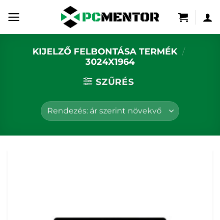
Skip
to
content
KIJELZŐ FELBONTÁSA TERMÉK
/
3024X1964
SZŰRÉS