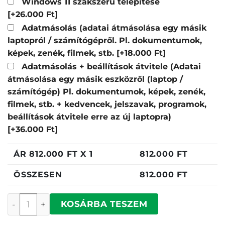
Windows 11 szakszerű telepítése
[+26.000 Ft]
Adatmásolás (adatai átmásolása egy másik
laptopról / számítógépről. Pl. dokumentumok,
képek, zenék, filmek, stb.
[+18.000 Ft]
Adatmásolás + beállítások átvitele (Adatai
átmásolása egy másik eszközről (laptop /
számítógép) Pl. dokumentumok, képek, zenék,
filmek, stb. + kedvencek, jelszavak, programok,
beállítások átvitele erre az új laptopra)
[+36.000 Ft]
ÁR
812.000
FT X 1
812.000
FT
ÖSSZESEN
812.000
FT
Apple MacBook Air 15" (2026) mennyiség
KOSÁRBA TESZEM