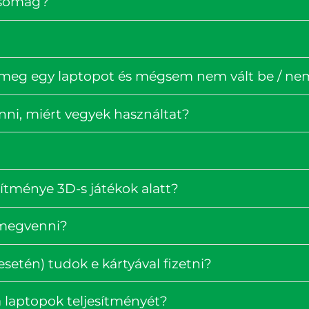
rcsomag?
 meg egy laptopot és mégsem nem vált be / nem 
enni, miért vegyek használtat?
ítménye 3D-s játékok alatt?
 megvenni?
setén) tudok e kártyával fizetni?
 laptopok teljesítményét?