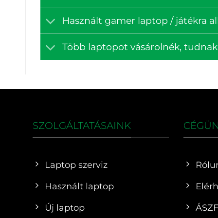
Használt gamer laptop / játékra a
Több laptopot vásárolnék, tudna
SZOLGÁLTATÁSAINK
CÉGÜ
Laptop szerviz
Rólu
Használt laptop
Elér
Új laptop
ÁSZ