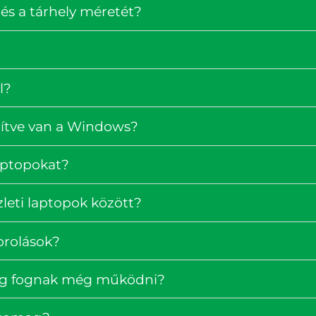
és a tárhely méretét?
l?
pítve van a Windows?
laptopokat?
zleti laptopok között?
orolások?
ig fognak még működni?