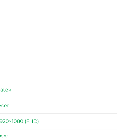
Játék
Acer
1920×1080 (FHD)
5,6"