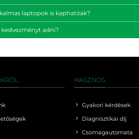
lkalmas laptopok is kaphatóak?
k kedvezményt adni?
NKRŐL
HASZNOS
nk
Gyakori kérdések
hetőségek
Diagnisztikai díj
F
Csomagautomata