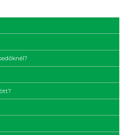
skedőknél?
ött?