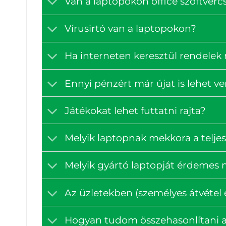
Van a laptopokon office szoftve
Vírusirtó van a laptopokon?
Ha interneten keresztül rendelek
Ennyi pénzért már újat is lehet v
Játékokat lehet futtatni rajta?
Melyik laptopnak mekkora a teljes
Melyik gyártó laptopját érdemes
Az üzletekben (személyes átvétel e
Hogyan tudom összehasonlítani a