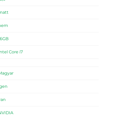
matt
nem
16GB
Intel Core i7
Magyar
igen
van
NVIDIA