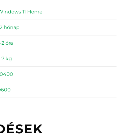
Windows 11 Home
12 hónap
-2 óra
2.7 kg
10400
9600
DÉSEK