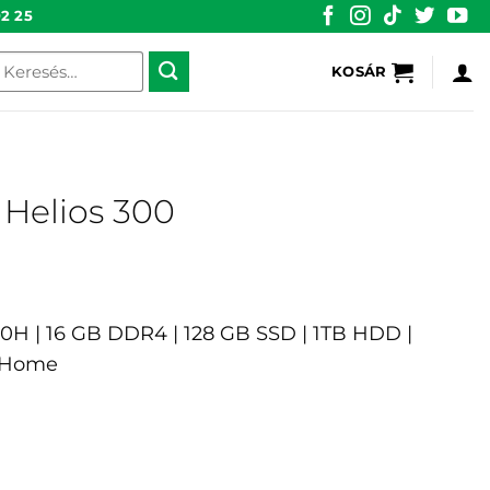
2 25
eresés
KOSÁR
övetkezőre:
 Helios 300
8750H | 16 GB DDR4 | 128 GB SSD | 1TB HDD |
1 Home