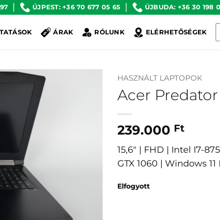
 97
ÚJPEST: +36 70 677 05 65
ÚJBUDA: +36 30 198 0
K
TATÁSOK
ÁRAK
RÓLUNK
ELÉRHETŐSÉGEK
a
k
HASZNÁLT LAPTOPOK
Acer Predator
239.000
Ft
15,6″ | FHD | Intel I7-
GTX 1060 | Windows 1
Elfogyott