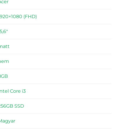
Acer
1920×1080 (FHD)
5,6"
matt
nem
8GB
Intel Core i3
256GB SSD
Magyar