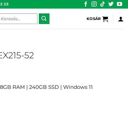
2 25
eresés
KOSÁR
övetkezőre:
EX215-52
1 | 8GB RAM | 240GB SSD | Windows 11