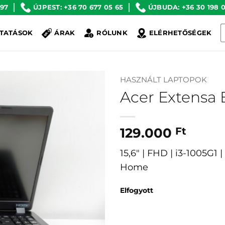
 97
ÚJPEST: +36 70 677 05 65
ÚJBUDA: +36 30 198 0
K
TATÁSOK
ÁRAK
RÓLUNK
ELÉRHETŐSÉGEK
a
k
HASZNÁLT LAPTOPOK
Acer Extensa 
129.000
Ft
15,6″ | FHD | i3-1005G
Home
Elfogyott