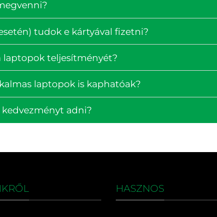
 megvenni?
setén) tudok e kártyával fizetni?
 laptopok teljesítményét?
lkalmas laptopok is kaphatóak?
k kedvezményt adni?
NKRŐL
HASZNOS