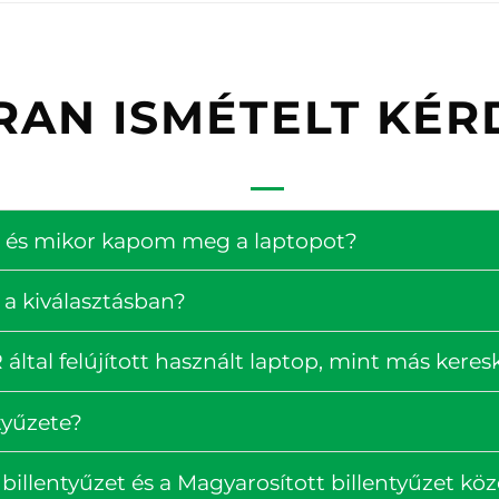
RAN ISMÉTELT KÉR
ség és mikor kapom meg a laptopot?
 a kiválasztásban?
ltal felújított használt laptop, mint más kere
tyűzete?
billentyűzet és a Magyarosított billentyűzet köz