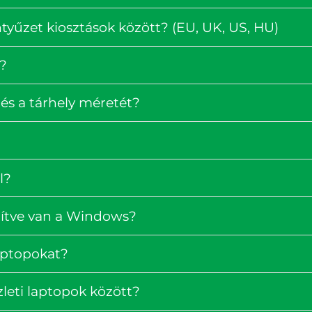
tyűzet kiosztások között? (EU, UK, US, HU)
?
és a tárhely méretét?
l?
pítve van a Windows?
laptopokat?
zleti laptopok között?