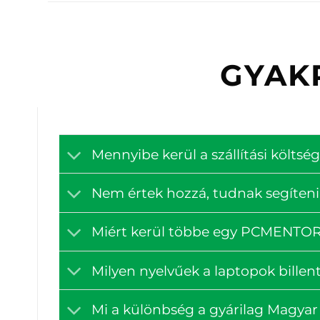
GYAK
Mennyibe kerül a szállítási költ
Nem értek hozzá, tudnak segíteni
Miért kerül többe egy PCMENTOR á
Milyen nyelvűek a laptopok billen
Mi a különbség a gyárilag Magyar 