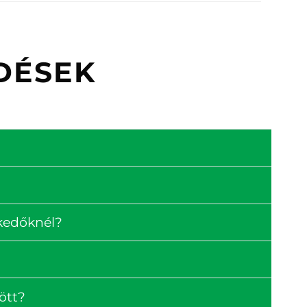
DÉSEK
skedőknél?
ött?