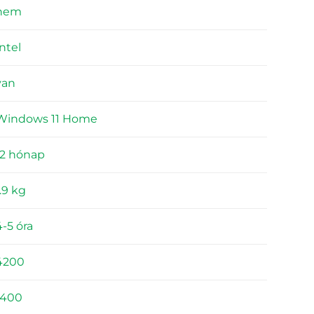
nem
Intel
van
Windows 11 Home
12 hónap
1.9 kg
4-5 óra
4200
1400