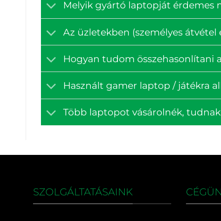
Melyik gyártó laptopját érdemes
Az üzletekben (személyes átvétel e
Hogyan tudom összehasonlítani a
Használt gamer laptop / játékra a
Több laptopot vásárolnék, tudna
SZOLGÁLTATÁSAINK
CÉGÜ