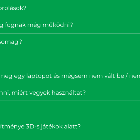
orolások?
ig fognak még működni?
rcsomag?
 meg egy laptopot és mégsem nem vált be / nem 
enni, miért vegyek használtat?
ítménye 3D-s játékok alatt?