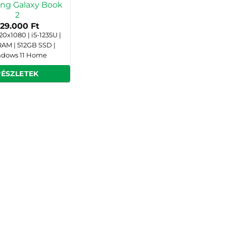
ng Galaxy Book
2
229.000
Ft
920x1080 | i5-1235U |
AM | 512GB SSD |
dows 11 Home
RÉSZLETEK