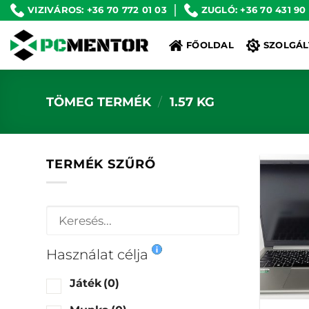
Skip
VIZIVÁROS: +36 70 772 01 03
ZUGLÓ: +36 70 431 90
to
FŐOLDAL
SZOLGÁL
content
TÖMEG TERMÉK
/
1.57 KG
TERMÉK SZŰRŐ
Használat célja
Játék
(0)