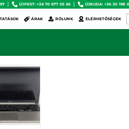
 97
ÚJPEST: +36 70 677 05 65
ÚJBUDA: +36 30 198 0
K
TATÁSOK
ÁRAK
RÓLUNK
ELÉRHETŐSÉGEK
a
k