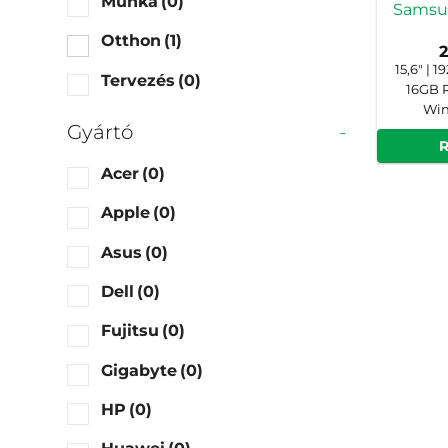
Munka
(0)
Samsu
Otthon
(1)
15,6" | 1
Tervezés
(0)
16GB R
Win
Gyártó
-
Acer
(0)
Apple
(0)
Asus
(0)
Dell
(0)
Fujitsu
(0)
Gigabyte
(0)
HP
(0)