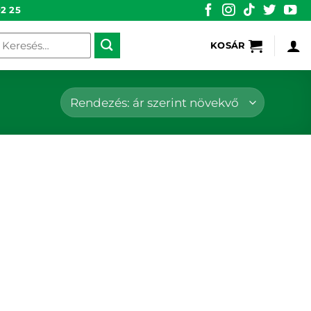
2 25
eresés
KOSÁR
övetkezőre: