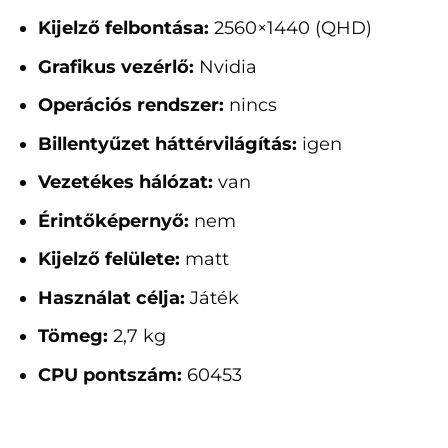
Kijelző felbontása:
2560×1440 (QHD)
Grafikus vezérlő:
Nvidia
Operációs rendszer:
nincs
Billentyűzet háttérvilágítás:
igen
Vezetékes hálózat:
van
Érintőképernyő:
nem
Kijelző felülete:
matt
Használat célja:
Játék
Tömeg:
2,7 kg
CPU pontszám:
60453