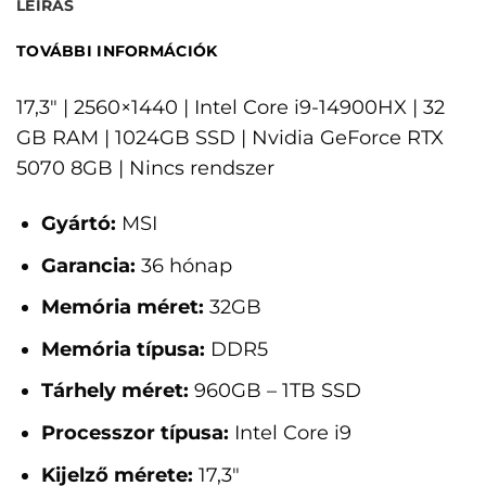
LEÍRÁS
TOVÁBBI INFORMÁCIÓK
17,3" | 2560×1440 | Intel Core i9-14900HX | 32
GB RAM | 1024GB SSD | Nvidia GeForce RTX
5070 8GB | Nincs rendszer
Gyártó:
MSI
Garancia:
36 hónap
Memória méret:
32GB
Memória típusa:
DDR5
Tárhely méret:
960GB – 1TB SSD
Processzor típusa:
Intel Core i9
Kijelző mérete:
17,3"