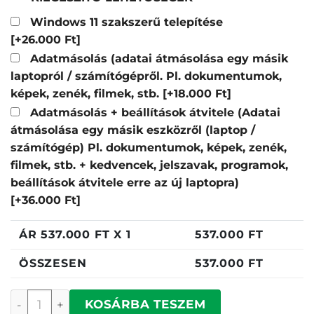
Windows 11 szakszerű telepítése
[+26.000 Ft]
Adatmásolás (adatai átmásolása egy másik
laptopról / számítógépről. Pl. dokumentumok,
képek, zenék, filmek, stb.
[+18.000 Ft]
Adatmásolás + beállítások átvitele (Adatai
átmásolása egy másik eszközről (laptop /
számítógép) Pl. dokumentumok, képek, zenék,
filmek, stb. + kedvencek, jelszavak, programok,
beállítások átvitele erre az új laptopra)
[+36.000 Ft]
ÁR
537.000
FT X 1
537.000
FT
ÖSSZESEN
537.000
FT
Lenovo ThinkPad E14 mennyiség
KOSÁRBA TESZEM