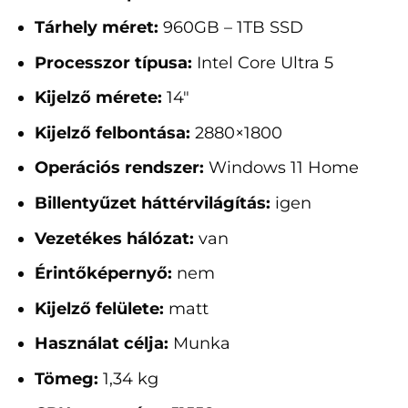
Tárhely méret:
960GB – 1TB SSD
Processzor típusa:
Intel Core Ultra 5
Kijelző mérete:
14"
Kijelző felbontása:
2880×1800
Operációs rendszer:
Windows 11 Home
Billentyűzet háttérvilágítás:
igen
Vezetékes hálózat:
van
Érintőképernyő:
nem
Kijelző felülete:
matt
Használat célja:
Munka
Tömeg:
1,34 kg