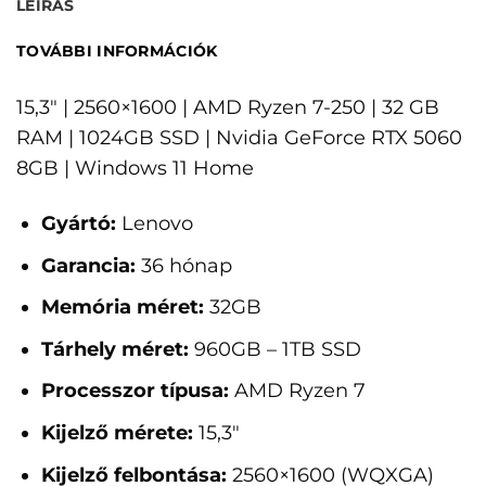
LEÍRÁS
TOVÁBBI INFORMÁCIÓK
15,3" | 2560×1600 | AMD Ryzen 7-250 | 32 GB
RAM | 1024GB SSD | Nvidia GeForce RTX 5060
8GB | Windows 11 Home
Gyártó:
Lenovo
Garancia:
36 hónap
Memória méret:
32GB
Tárhely méret:
960GB – 1TB SSD
Processzor típusa:
AMD Ryzen 7
Kijelző mérete:
15,3"
Kijelző felbontása:
2560×1600 (WQXGA)