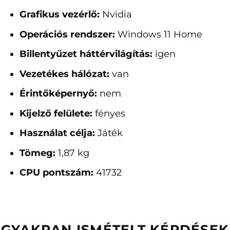
Grafikus vezérlő:
Nvidia
Operációs rendszer:
Windows 11 Home
Billentyűzet háttérvilágítás:
igen
Vezetékes hálózat:
van
Érintőképernyő:
nem
Kijelző felülete:
fényes
Használat célja:
Játék
Tömeg:
1,87 kg
CPU pontszám:
41732
GYAKRAN ISMÉTELT KÉRDÉSEK