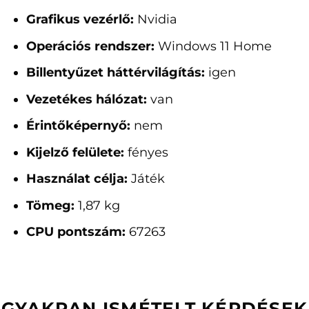
Grafikus vezérlő:
Nvidia
Operációs rendszer:
Windows 11 Home
Billentyűzet háttérvilágítás:
igen
Vezetékes hálózat:
van
Érintőképernyő:
nem
Kijelző felülete:
fényes
Használat célja:
Játék
Tömeg:
1,87 kg
CPU pontszám:
67263
GYAKRAN ISMÉTELT KÉRDÉSEK