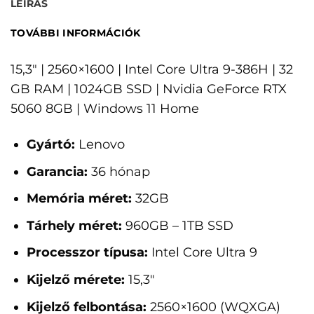
LEÍRÁS
TOVÁBBI INFORMÁCIÓK
15,3" | 2560×1600 | Intel Core Ultra 9-386H | 32
GB RAM | 1024GB SSD | Nvidia GeForce RTX
5060 8GB | Windows 11 Home
Gyártó:
Lenovo
Garancia:
36 hónap
Memória méret:
32GB
Tárhely méret:
960GB – 1TB SSD
Processzor típusa:
Intel Core Ultra 9
Kijelző mérete:
15,3"
Kijelző felbontása:
2560×1600 (WQXGA)