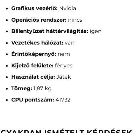
Grafikus vezérlő:
Nvidia
Operációs rendszer:
nincs
Billentyűzet háttérvilágítás:
igen
Vezetékes hálózat:
van
Érintőképernyő:
nem
Kijelző felülete:
fényes
Használat célja:
Játék
Tömeg:
1,87 kg
CPU pontszám:
41732
GYAKRAN ISMÉTELT KÉRDÉSEK