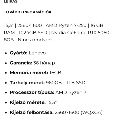
LEÍRÁS
TOVÁBBI INFORMÁCIÓK
15,3" | 2560×1600 | AMD Ryzen 7-250 | 16 GB
RAM | 1024GB SSD | Nvidia GeForce RTX 5060
8GB | Nincs rendszer
Gyártó:
Lenovo
Garancia:
36 hónap
Memória méret:
16GB
Tárhely méret:
960GB – 1TB SSD
Processzor típusa:
AMD Ryzen 7
Kijelző mérete:
15,3"
Kijelző felbontása:
2560×1600 (WQXGA)