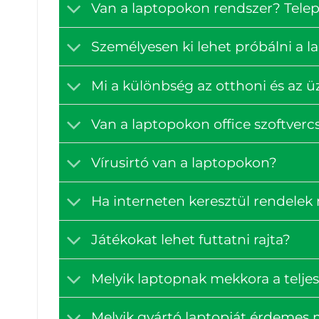
Van a laptopokon rendszer? Tele
Személyesen ki lehet próbálni a 
Mi a különbség az otthoni és az ü
Van a laptopokon office szoftve
Vírusirtó van a laptopokon?
Ha interneten keresztül rendelek
Játékokat lehet futtatni rajta?
Melyik laptopnak mekkora a teljes
Melyik gyártó laptopját érdemes