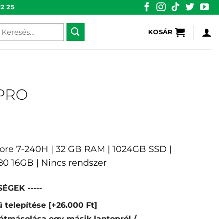
2 25
eresés
KOSÁR
övetkezőre:
 PRO
 Core 7-240H | 32 GB RAM | 1024GB SSD |
0 16GB | Nincs rendszer
ÉGEK -----
 telepítése
[+26.000 Ft]
átmásolása egy másik laptopról /