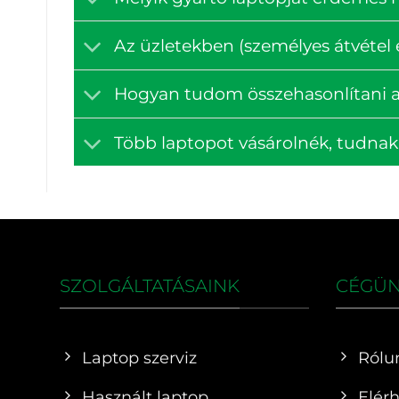
Az üzletekben (személyes átvétel e
Hogyan tudom összehasonlítani a
Több laptopot vásárolnék, tudna
SZOLGÁLTATÁSAINK
CÉGÜ
Laptop szerviz
Rólu
Használt laptop
Elér