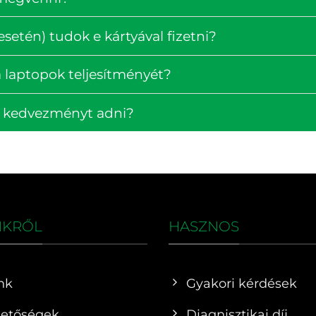
setén) tudok e kártyával fizetni?
 laptopok teljesítményét?
k kedvezményt adni?
NKRŐL
HASZNOS
nk
Gyakori kérdések
hetőségek
Diagnisztikai díj