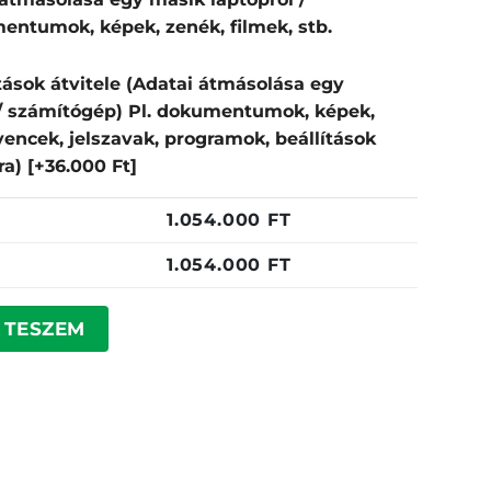
entumok, képek, zenék, filmek, stb.
tások átvitele (Adatai átmásolása egy
 / számítógép) Pl. dokumentumok, képek,
dvencek, jelszavak, programok, beállítások
pra)
[+36.000 Ft]
1.054.000
FT
1.054.000
FT
yiség
 TESZEM