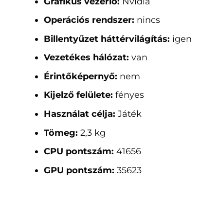
Grafikus vezérlő:
Nvidia
Operációs rendszer:
nincs
Billentyűzet háttérvilágítás:
igen
Vezetékes hálózat:
van
Érintőképernyő:
nem
Kijelző felülete:
fényes
Használat célja:
Játék
Tömeg:
2,3 kg
CPU pontszám:
41656
GPU pontszám:
35623