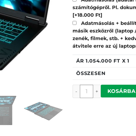
számítógépről. Pl. dokum
[+18.000 Ft]
Adatmásolás + beállí
másik eszközről (laptop
zenék, filmek, stb. + ke
átvitele erre az új lapto
ÁR
1.054.000
FT X 1
ÖSSZESEN
Gigabyte A16 PRO menn
KOSÁRBA