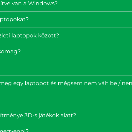
pítve van a Windows?
laptopokat?
zleti laptopok között?
rcsomag?
 meg egy laptopot és mégsem nem vált be / nem 
ítménye 3D-s játékok alatt?
 megvenni?