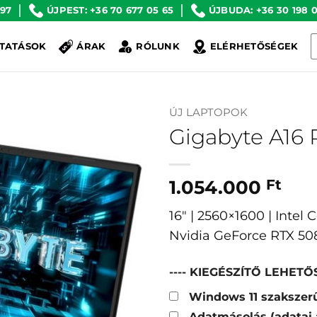
 97
ÚJPEST: +36 70 677 05 65
ÚJBUDA: +36 30 198 0
K
TATÁSOK
ÁRAK
RÓLUNK
ELÉRHETŐSÉGEK
a
k
ÚJ LAPTOPOK
Gigabyte A16
1.054.000
Ft
16″ | 2560×1600 | Intel
Nvidia GeForce RTX 508
---- KIEGÉSZÍTŐ LEHETŐS
Windows 11 szakszerű
Adatmásolás (adatai 