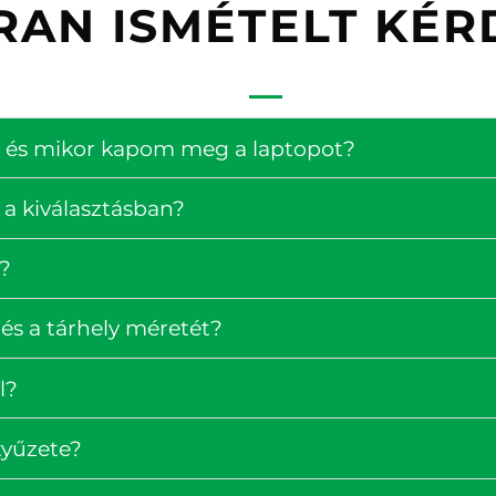
RAN ISMÉTELT KÉR
ség és mikor kapom meg a laptopot?
 a kiválasztásban?
?
és a tárhely méretét?
l?
tyűzete?