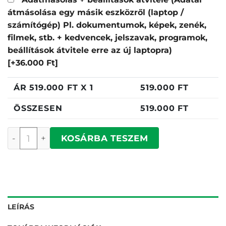
átmásolása egy másik eszközről (laptop /
számítógép) Pl. dokumentumok, képek, zenék,
filmek, stb. + kedvencek, jelszavak, programok,
beállítások átvitele erre az új laptopra)
[+36.000 Ft]
ÁR
519.000
FT X 1
519.000
FT
ÖSSZESEN
519.000
FT
Dell Pro 16 Plus mennyiség
KOSÁRBA TESZEM
LEÍRÁS