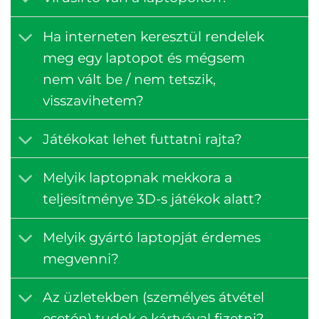
Ha interneten keresztül rendelek
meg egy laptopot és mégsem
nem vált be / nem tetszik,
visszavihetem?
Játékokat lehet futtatni rajta?
Melyik laptopnak mekkora a
teljesítménye 3D-s játékok alatt?
Melyik gyártó laptopját érdemes
megvenni?
Az üzletekben (személyes átvétel
esetén) tudok e kártyával fizetni?