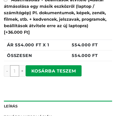
átmásolása egy másik eszközről (laptop /
számítógép) Pl. dokumentumok, képek, zenék,
filmek, stb. + kedvencek, jelszavak, programok,
beállítások átvitele erre az új laptopra)
[+36.000 Ft]
ÁR
554.000
FT X 1
554.000
FT
ÖSSZESEN
554.000
FT
Dell Pro 16 Plus mennyiség
KOSÁRBA TESZEM
LEÍRÁS