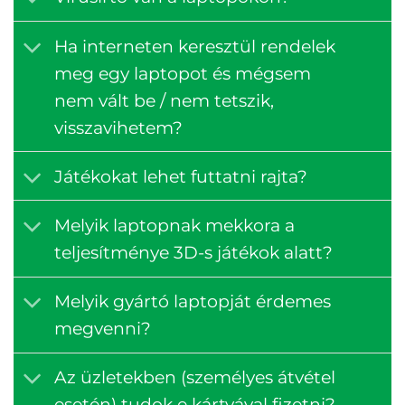
Ha interneten keresztül rendelek
meg egy laptopot és mégsem
nem vált be / nem tetszik,
visszavihetem?
Játékokat lehet futtatni rajta?
Melyik laptopnak mekkora a
teljesítménye 3D-s játékok alatt?
Melyik gyártó laptopját érdemes
megvenni?
Az üzletekben (személyes átvétel
esetén) tudok e kártyával fizetni?