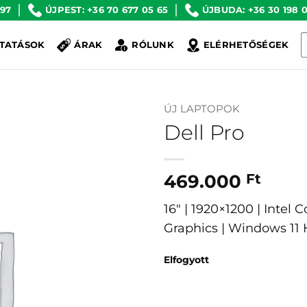
 97
ÚJPEST: +36 70 677 05 65
ÚJBUDA: +36 30 198 0
K
TATÁSOK
ÁRAK
RÓLUNK
ELÉRHETŐSÉGEK
a
k
ÚJ LAPTOPOK
Dell Pro
469.000
Ft
16″ | 1920×1200 | Intel 
Graphics | Windows 1
Elfogyott