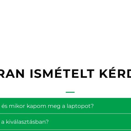
RAN ISMÉTELT KÉR
ség és mikor kapom meg a laptopot?
 a kiválasztásban?