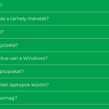
?
és a tárhely méretét?
l?
tyűzete?
pítve van a Windows?
laptopokat?
zleti laptopok között?
rcsomag?