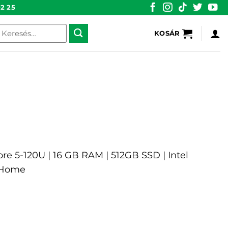
2 25
eresés
KOSÁR
övetkezőre:
Core 5-120U | 16 GB RAM | 512GB SSD | Intel
1 Home