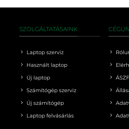
SZOLGÁLTATÁSAINK
CÉGÜ
Laptop szerviz
Rólu
Használt laptop
Elér
Új laptop
ÁSZ
Számítógép szerviz
Állás
Új számítógép
Adat
Laptop felvásárlás
Adatt