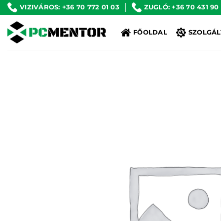
Skip
VIZIVÁROS: +36 70 772 01 03
ZUGLÓ: +36 70 431 90
to
FŐOLDAL
SZOLGÁL
content