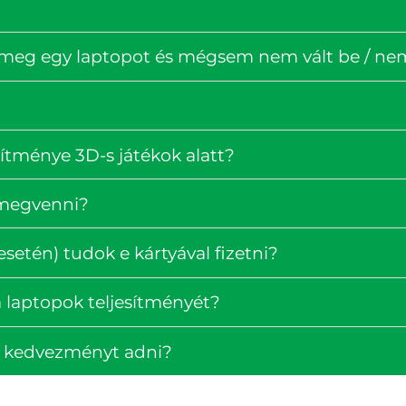
 meg egy laptopot és mégsem nem vált be / nem 
ítménye 3D-s játékok alatt?
 megvenni?
setén) tudok e kártyával fizetni?
 laptopok teljesítményét?
k kedvezményt adni?