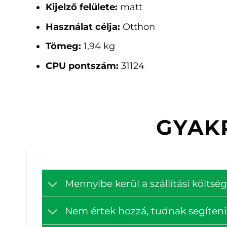
Kijelző felülete:
matt
Használat célja:
Otthon
Tömeg:
1,94 kg
CPU pontszám:
31124
GYAK
Mennyibe kerül a szállítási költ
Nem értek hozzá, tudnak segíteni