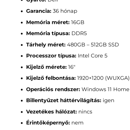
Garancia:
36 hónap
Memória méret:
16GB
Memória típusa:
DDR5
Tárhely méret:
480GB – 512GB SSD
Processzor típusa:
Intel Core 5
Kijelző mérete:
16"
Kijelző felbontása:
1920×1200 (WUXGA)
Operációs rendszer:
Windows 11 Home
Billentyűzet háttérvilágítás:
igen
Vezetékes hálózat:
nincs
Érintőképernyő:
nem