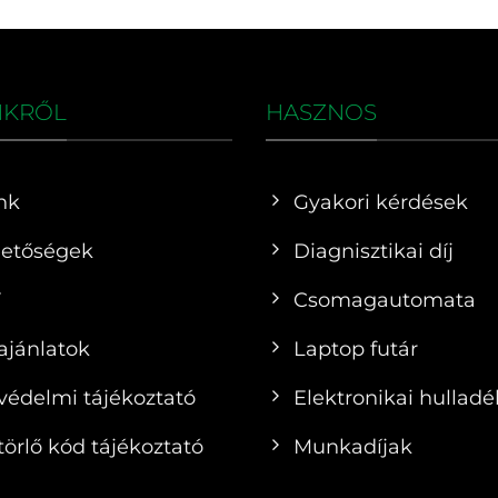
NKRŐL
HASZNOS
nk
Gyakori kérdések
hetőségek
Diagnisztikai díj
F
Csomagautomata
ajánlatok
Laptop futár
védelmi tájékoztató
Elektronikai hulladé
örlő kód tájékoztató
Munkadíjak