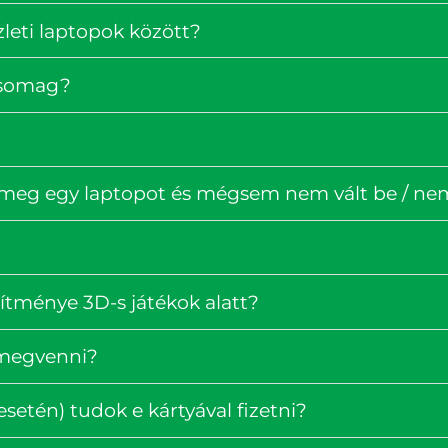
zleti laptopok között?
rcsomag?
 meg egy laptopot és mégsem nem vált be / nem 
ítménye 3D-s játékok alatt?
 megvenni?
setén) tudok e kártyával fizetni?