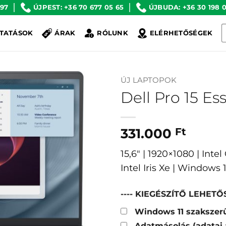
 97
ÚJPEST: +36 70 677 05 65
ÚJBUDA: +36 30 198 0
K
TATÁSOK
ÁRAK
RÓLUNK
ELÉRHETŐSÉGEK
a
k
ÚJ LAPTOPOK
Dell Pro 15 Es
331.000
Ft
15,6″ | 1920×1080 | Inte
Intel Iris Xe | Windows
---- KIEGÉSZÍTŐ LEHETŐS
Windows 11 szakszerű
Adatmásolás (adatai 