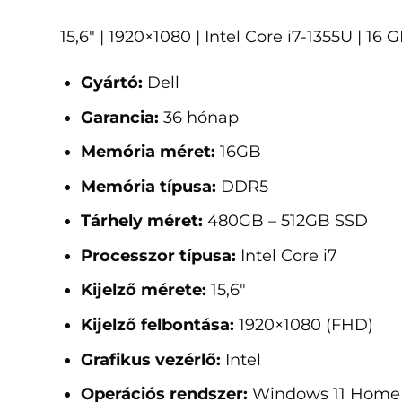
15,6" | 1920×1080 | Intel Core i7-1355U | 1
Gyártó:
Dell
Garancia:
36 hónap
Memória méret:
16GB
Memória típusa:
DDR5
Tárhely méret:
480GB – 512GB SSD
Processzor típusa:
Intel Core i7
Kijelző mérete:
15,6"
Kijelző felbontása:
1920×1080 (FHD)
Grafikus vezérlő:
Intel
Operációs rendszer:
Windows 11 Home