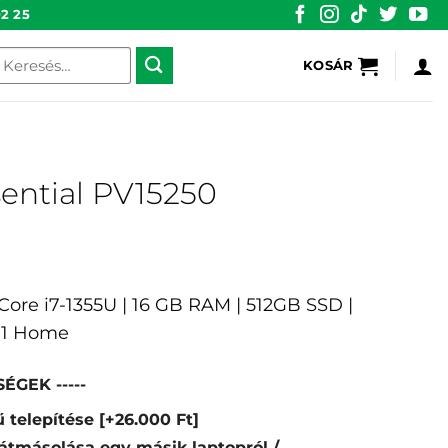
2 25
eresés
KOSÁR
övetkezőre:
sential PV15250
l Core i7-1355U | 16 GB RAM | 512GB SSD |
 11 Home
ÉGEK -----
 telepítése
[+26.000 Ft]
átmásolása egy másik laptopról /