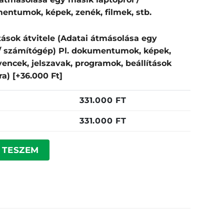
entumok, képek, zenék, filmek, stb.
tások átvitele (Adatai átmásolása egy
 / számítógép) Pl. dokumentumok, képek,
dvencek, jelszavak, programok, beállítások
pra)
[+36.000 Ft]
331.000
FT
331.000
FT
V15250 mennyiség
 TESZEM