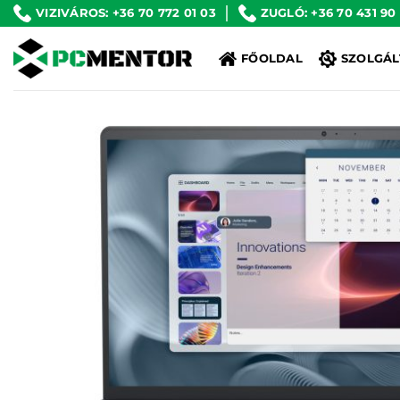
Skip
VIZIVÁROS: +36 70 772 01 03
ZUGLÓ: +36 70 431 90
to
FŐOLDAL
SZOLGÁL
content