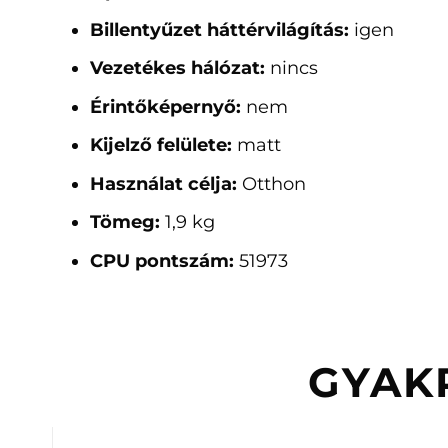
Billentyűzet háttérvilágítás:
igen
Vezetékes hálózat:
nincs
Érintőképernyő:
nem
Kijelző felülete:
matt
Használat célja:
Otthon
Tömeg:
1,9 kg
CPU pontszám:
51973
GYAK