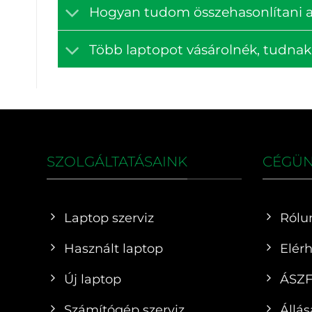
Hogyan tudom összehasonlítani a
Több laptopot vásárolnék, tudna
SZOLGÁLTATÁSAINK
CÉGÜ
Laptop szerviz
Rólu
Használt laptop
Elér
Új laptop
ÁSZ
Számítógép szerviz
Állás