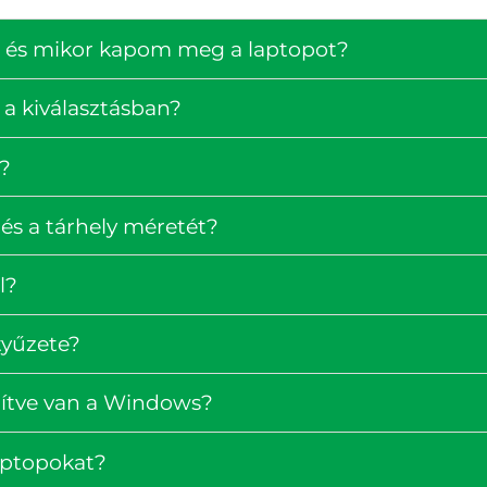
ség és mikor kapom meg a laptopot?
 a kiválasztásban?
?
és a tárhely méretét?
l?
tyűzete?
pítve van a Windows?
laptopokat?