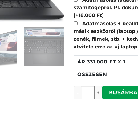
számítógépről. Pl. dokum
[+18.000 Ft]
Adatmásolás + beállí
másik eszközről (laptop
zenék, filmek, stb. + ke
átvitele erre az új lapto
ÁR
331.000
FT X 1
ÖSSZESEN
Dell Pro 15 Essential P
KOSÁRBA