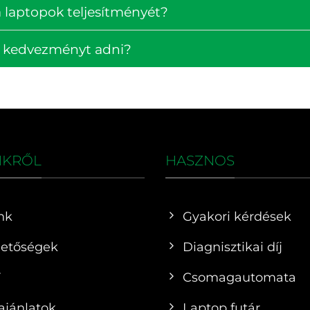
 laptopok teljesítményét?
k kedvezményt adni?
NKRŐL
HASZNOS
nk
Gyakori kérdések
hetőségek
Diagnisztikai díj
F
Csomagautomata
ajánlatok
Laptop futár