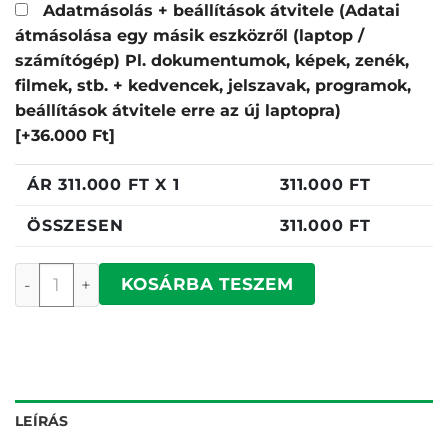
Adatmásolás + beállítások átvitele (Adatai
átmásolása egy másik eszközről (laptop /
számítógép) Pl. dokumentumok, képek, zenék,
filmek, stb. + kedvencek, jelszavak, programok,
beállítások átvitele erre az új laptopra)
[+36.000 Ft]
ÁR
311.000
FT X 1
311.000
FT
ÖSSZESEN
311.000
FT
Dell Pro 15 Essential PV15250 mennyiség
KOSÁRBA TESZEM
LEÍRÁS